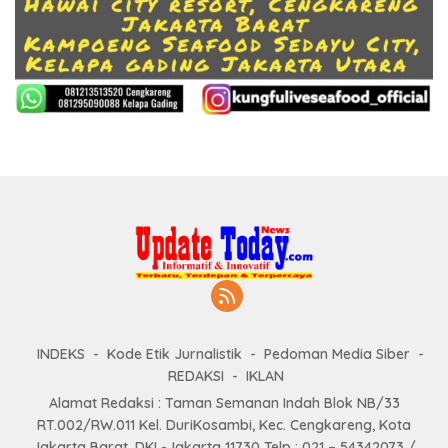
INDEKS
Kode Etik Jurnalistik
Pedoman Media Siber
REDAKSI
IKLAN
Alamat Redaksi : Taman Semanan Indah Blok NB/33
RT.002/RW.011 Kel. DuriKosambi, Kec. Cengkareng, Kota
Jakarta Barat, DKI -Jakarta 11730 Telp : 021 – 54342073 /