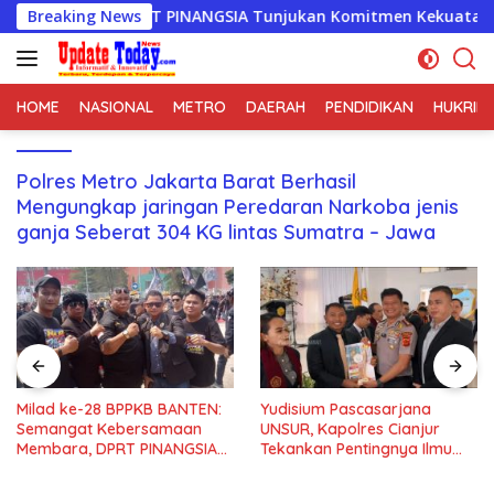
Langsung
ara, DPRT PINANGSIA Tunjukan Komitmen Kekuatan Organisas
Breaking News
ke
konten
HOME
NASIONAL
METRO
DAERAH
PENDIDIKAN
HUKRIM
Polres Metro Jakarta Barat Berhasil
Mengungkap jaringan Peredaran Narkoba jenis
ganja Seberat 304 KG lintas Sumatra – Jawa
 BPPKB BANTEN:
Yudisium Pascasarjana
Turnamen Sep
ebersamaan
UNSUR, Kapolres Cianjur
Cup 2026 Res
RT PINANGSIA
Tekankan Pentingnya Ilmu
Meriahkan HU
mitmen
untuk Masyarakat dan
Lumpang ke-
anisasi
Bangsa