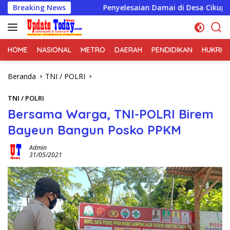
Langsung
ah
Breaking News
Penyelesaian Damai di Desa Cikupa Jadi Contoh Sem
ke
konten
HOME
NASIONAL
METRO
DAERAH
PENDIDIKAN
HUKRIM
Beranda
TNI / POLRI
TNI / POLRI
Bersama Warga, TNI-POLRI Birem
Bayeun Bangun Posko PPKM
Admin
31/05/2021