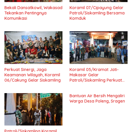
Bekali Dansatkowil, Wakasad
Koramil 07/Cipayung Gelar
Tekankan Pentingnya
Patroli/Siskamling Bersama
Komunikasi
Komduk
Perkuat Sinergi, Jaga
Koramil 05/Kramat Jati-
Keamanan Wilayah, Koramil
Makasar Gelar
06/Cakung Gelar Siskamling
Patroli/Siskamling Perkuat
Keamanan Wilayah
Bantuan Air Bersih Mengaliri
Warga Desa Poleng, Sragen
Patroli/Siskamling Koramil