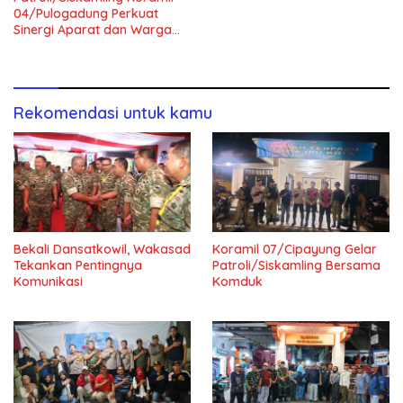
04/Pulogadung Perkuat
Sinergi Aparat dan Warga
Jaga Kondusivitas Wilayah
Rekomendasi untuk kamu
Bekali Dansatkowil, Wakasad
Koramil 07/Cipayung Gelar
Tekankan Pentingnya
Patroli/Siskamling Bersama
Komunikasi
Komduk