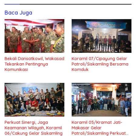
Baca Juga
Bekali Dansatkowil, Wakasad
Koramil 07/Cipayung Gelar
Tekankan Pentingnya
Patroli/Siskamling Bersama
Komunikasi
Komduk
Perkuat Sinergi, Jaga
Koramil 05/Kramat Jati-
Keamanan Wilayah, Koramil
Makasar Gelar
06/Cakung Gelar Siskamling
Patroli/Siskamling Perkuat