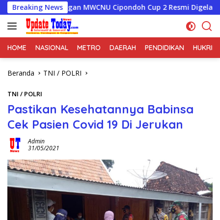
Langsung
Sarungan MWCNU Cipondoh Cup 2 Resmi Digelar
Breaking News
Bekali
ke
konten
HOME
NASIONAL
METRO
DAERAH
PENDIDIKAN
HUKRIM
Beranda
TNI / POLRI
TNI / POLRI
Pastikan Kesehatannya Babinsa
Cek Pasien Covid 19 Di Jerukan
Admin
31/05/2021