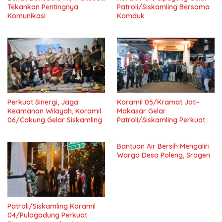
Tekankan Pentingnya
Patroli/Siskamling Bersama
Komunikasi
Komduk
Perkuat Sinergi, Jaga
Koramil 05/Kramat Jati-
Keamanan Wilayah, Koramil
Makasar Gelar
06/Cakung Gelar Siskamling
Patroli/Siskamling Perkuat
Keamanan Wilayah
Bantuan Air Bersih Mengaliri
Warga Desa Poleng, Sragen
Patroli/Siskamling Koramil
04/Pulogadung Perkuat