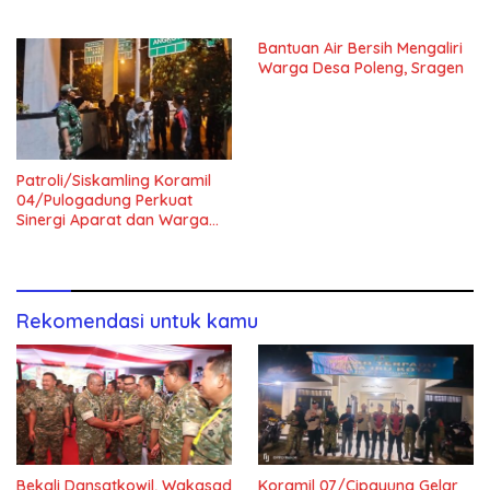
Keamanan Wilayah
Bantuan Air Bersih Mengaliri
Warga Desa Poleng, Sragen
Patroli/Siskamling Koramil
04/Pulogadung Perkuat
Sinergi Aparat dan Warga
Jaga Kondusivitas Wilayah
Rekomendasi untuk kamu
Bekali Dansatkowil, Wakasad
Koramil 07/Cipayung Gelar