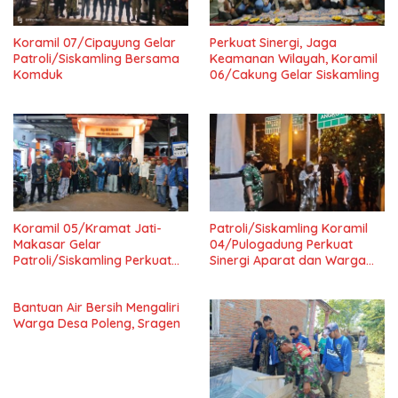
Koramil 07/Cipayung Gelar
Perkuat Sinergi, Jaga
Patroli/Siskamling Bersama
Keamanan Wilayah, Koramil
Komduk
06/Cakung Gelar Siskamling
Koramil 05/Kramat Jati-
Patroli/Siskamling Koramil
Makasar Gelar
04/Pulogadung Perkuat
Patroli/Siskamling Perkuat
Sinergi Aparat dan Warga
Keamanan Wilayah
Jaga Kondusivitas Wilayah
Bantuan Air Bersih Mengaliri
Warga Desa Poleng, Sragen