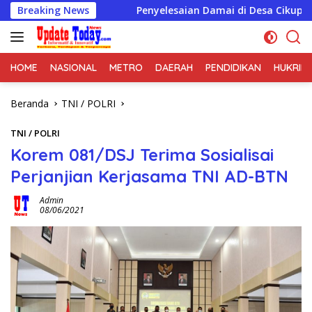
Langsung
layah
Breaking News
Penyelesaian Damai di Desa Cikupa Jadi Contoh S
ke
konten
HOME
NASIONAL
METRO
DAERAH
PENDIDIKAN
HUKRIM
Beranda
TNI / POLRI
TNI / POLRI
Korem 081/DSJ Terima Sosialisai
Perjanjian Kerjasama TNI AD-BTN
Admin
08/06/2021