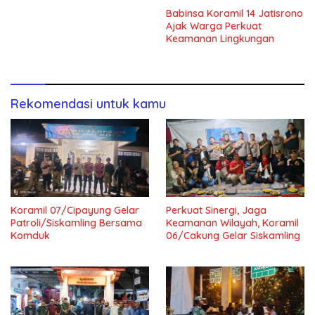
Babinsa Koramil 14 Jatisrono
Ajak Warga Perkuat
Keamanan Lingkungan
Rekomendasi untuk kamu
Koramil 07/Cipayung Gelar
Perkuat Sinergi, Jaga
Patroli/Siskamling Bersama
Keamanan Wilayah, Koramil
Komduk
06/Cakung Gelar Siskamling