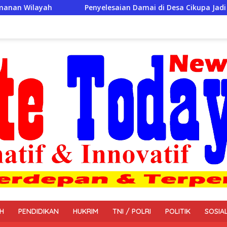
elesaian Damai di Desa Cikupa Jadi Contoh Semangat Musyawara
H
PENDIDIKAN
HUKRIM
TNI / POLRI
POLITIK
SOSIA