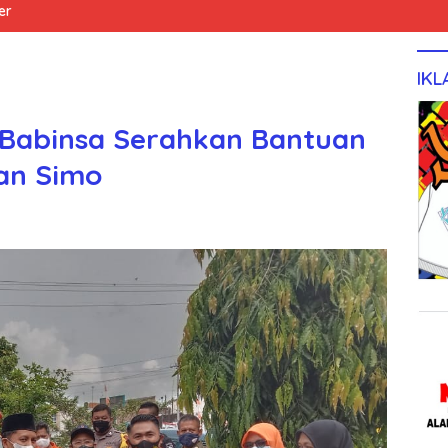
er
IKL
 Babinsa Serahkan Bantuan
an Simo