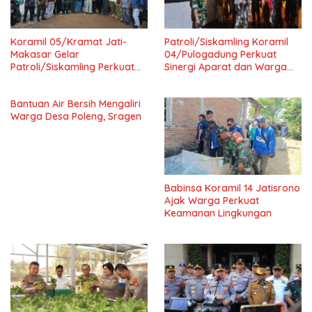
Koramil 05/Kramat Jati-
Patroli/Siskamling Koramil
Makasar Gelar
04/Pulogadung Perkuat
Patroli/Siskamling Perkuat
Sinergi Aparat dan Warga
Keamanan Wilayah
Jaga Kondusivitas Wilayah
Bantuan Air Bersih Mengaliri
Warga Desa Poleng, Sragen
Babinsa Koramil 14 Jatisrono
Ajak Warga Perkuat
Keamanan Lingkungan