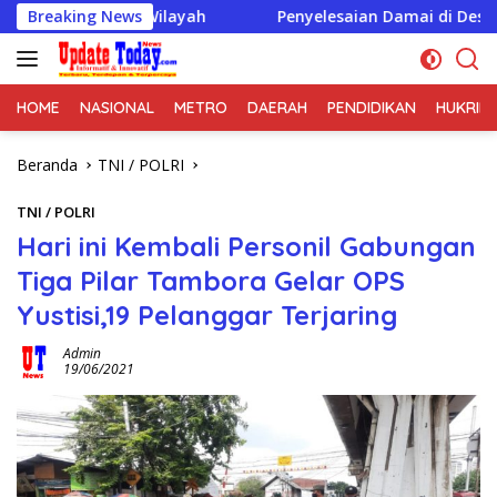
Langsung
an Wilayah
Breaking News
Penyelesaian Damai di Desa Cikupa Jadi Co
ke
konten
HOME
NASIONAL
METRO
DAERAH
PENDIDIKAN
HUKRIM
Beranda
TNI / POLRI
TNI / POLRI
Hari ini Kembali Personil Gabungan
Tiga Pilar Tambora Gelar OPS
Yustisi,19 Pelanggar Terjaring
Admin
19/06/2021