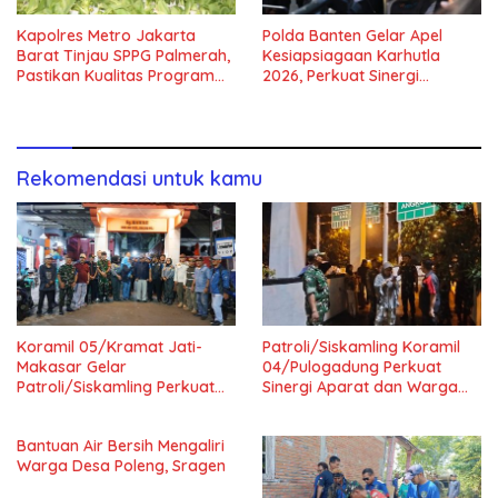
Kapolres Metro Jakarta
Polda Banten Gelar Apel
Barat Tinjau SPPG Palmerah,
Kesiapsiagaan Karhutla
Pastikan Kualitas Program
2026, Perkuat Sinergi
Makan Bergizi Gratis
Antisipasi Bencana
Rekomendasi untuk kamu
Koramil 05/Kramat Jati-
Patroli/Siskamling Koramil
Makasar Gelar
04/Pulogadung Perkuat
Patroli/Siskamling Perkuat
Sinergi Aparat dan Warga
Keamanan Wilayah
Jaga Kondusivitas Wilayah
Bantuan Air Bersih Mengaliri
Warga Desa Poleng, Sragen