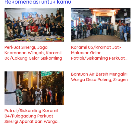
Rekomendasi untuk kamu
Perkuat Sinergi, Jaga
Koramil 05/Kramat Jati-
Keamanan Wilayah, Koramil
Makasar Gelar
06/Cakung Gelar Siskamling
Patroli/Siskamling Perkuat
Keamanan Wilayah
Bantuan Air Bersih Mengaliri
Warga Desa Poleng, Sragen
Patroli/Siskamling Koramil
04/Pulogadung Perkuat
Sinergi Aparat dan Warga
Jaga Kondusivitas Wilayah