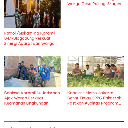
Warga Desa Poleng, Sragen
Patroli/Siskamling Koramil
04/Pulogadung Perkuat
Sinergi Aparat dan Warga
Jaga Kondusivitas Wilayah
Babinsa Koramil 14 Jatisrono
Kapolres Metro Jakarta
Ajak Warga Perkuat
Barat Tinjau SPPG Palmerah,
Keamanan Lingkungan
Pastikan Kualitas Program
Makan Bergizi Gratis