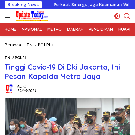
Langsung
Breaking News
Perkuat Sinergi, Jaga Keamanan Wilayah, Koramil 06/Ca
ke
konten
HOME
NASIONAL
METRO
DAERAH
PENDIDIKAN
HUKRIM
Beranda
TNI / POLRI
TNI / POLRI
Tinggi Covid-19 Di Dki Jakarta, Ini
Pesan Kapolda Metro Jaya
Admin
19/06/2021