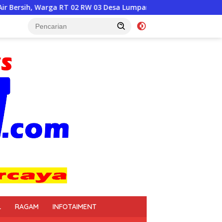
W 03 Desa Lumpang Sampaikan Apresiasi
Bantuan Air Ber
L
RAGAM
INFOTAIMENT