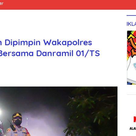
er
IKL
n Dipimpin Wakapolres
 Bersama Danramil 01/TS