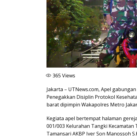
365
Views
Jakarta – UTNews.com, Apel gabungan t
Penegakkan Disiplin Protokol Kesehata
barat dipimpin Wakapolres Metro Jaka
Kegiata apel bertempat halaman gerej
001/003 Kelurahan Tangki Kecamatan T
Tamansari AKBP Iver Son Manossoh S.