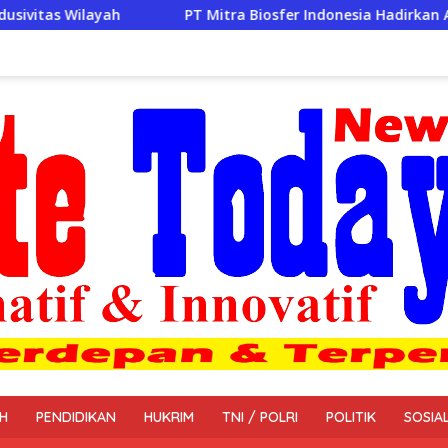
T Mitra Biosfer Indonesia Hadirkan Air Bersih, Warga RT 02 R
H
PENDIDIKAN
HUKRIM
TNI / POLRI
POLITIK
SOSIA