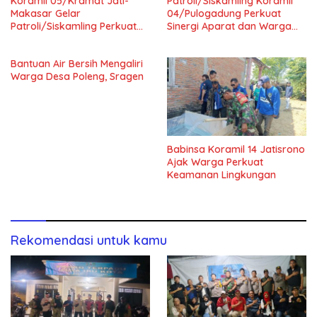
Koramil 05/Kramat Jati-
Patroli/Siskamling Koramil
Makasar Gelar
04/Pulogadung Perkuat
Patroli/Siskamling Perkuat
Sinergi Aparat dan Warga
Keamanan Wilayah
Jaga Kondusivitas Wilayah
Bantuan Air Bersih Mengaliri
Warga Desa Poleng, Sragen
Babinsa Koramil 14 Jatisrono
Ajak Warga Perkuat
Keamanan Lingkungan
Rekomendasi untuk kamu