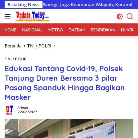
Langsung
t Sinergi, Jaga Keamanan Wilayah, Koramil 06/Cakung Gelar Si
Breaking News
ke
konten
HOME
NASIONAL
METRO
DAERAH
PENDIDIKAN
HUKRIM
Beranda
TNI / POLRI
TNI / POLRI
Edukasi Tentang Covid-19, Polsek
Tanjung Duren Bersama 3 pilar
Pasang Spanduk Hingga Bagikan
Masker
Admin
22/06/2021