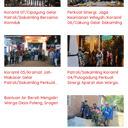
Koramil 07/Cipayung Gelar
Perkuat Sinergi, Jaga
Patroli/Siskamling Bersama
Keamanan Wilayah, Koramil
Komduk
06/Cakung Gelar Siskamling
Koramil 05/Kramat Jati-
Patroli/Siskamling Koramil
Makasar Gelar
04/Pulogadung Perkuat
Patroli/Siskamling Perkuat
Sinergi Aparat dan Warga
Keamanan Wilayah
Jaga Kondusivitas Wilayah
Bantuan Air Bersih Mengaliri
Warga Desa Poleng, Sragen