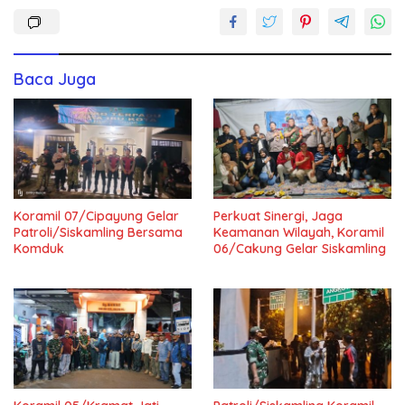
Baca Juga
Koramil 07/Cipayung Gelar
Perkuat Sinergi, Jaga
Patroli/Siskamling Bersama
Keamanan Wilayah, Koramil
Komduk
06/Cakung Gelar Siskamling