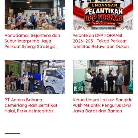
Ronadamar Sejahtera dan
Pelantikan DPP FORKABI
Subur Interprima Jaya
2026–2031: Tekad Perkuat
Perkuat Sinergi Strategis
Identitas Betawi dan Dukung
Distribusi Lem Fox
Pelestarian Budaya
PT Antero Bahana
Ketua Umum Laskar Sangidu
Cemerlang Raih Sertifikat
Putih Melantik Pengurus DPD
Halal, Perkuat Integritas
Jawa Barat dan Banten
Rantai Pasok Halal