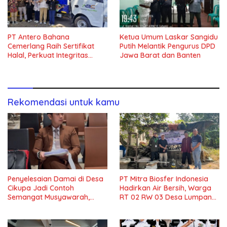
PT Antero Bahana
Ketua Umum Laskar Sangidu
Cemerlang Raih Sertifikat
Putih Melantik Pengurus DPD
Halal, Perkuat Integritas
Jawa Barat dan Banten
Rantai Pasok Halal
Rekomendasi untuk kamu
Penyelesaian Damai di Desa
PT Mitra Biosfer Indonesia
Cikupa Jadi Contoh
Hadirkan Air Bersih, Warga
Semangat Musyawarah,
RT 02 RW 03 Desa Lumpang
Pengacara PT Benaya Mitra
Sampaikan Apresiasi
Sejati Beri Apresiasi