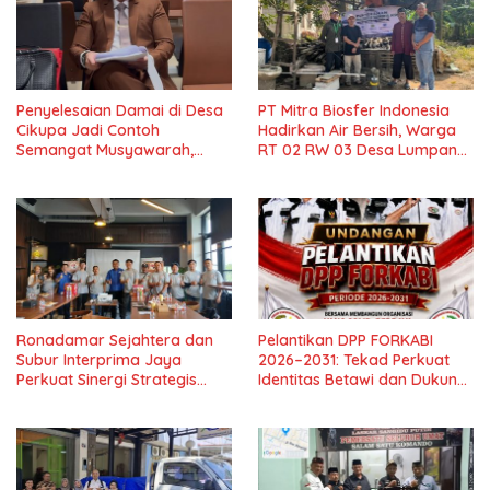
Penyelesaian Damai di Desa
PT Mitra Biosfer Indonesia
Cikupa Jadi Contoh
Hadirkan Air Bersih, Warga
Semangat Musyawarah,
RT 02 RW 03 Desa Lumpang
Pengacara PT Benaya Mitra
Sampaikan Apresiasi
Sejati Beri Apresiasi
Ronadamar Sejahtera dan
Pelantikan DPP FORKABI
Subur Interprima Jaya
2026–2031: Tekad Perkuat
Perkuat Sinergi Strategis
Identitas Betawi dan Dukung
Distribusi Lem Fox
Pelestarian Budaya