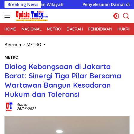
Langsung
an Wilayah
Breaking News
Penyelesaian Damai di Desa Cikupa Jadi Con
ke
konten
HOME
NASIONAL
METRO
DAERAH
PENDIDIKAN
HUKRIM
Beranda
METRO
METRO
Dialog Kebangsaan di Jakarta
Barat: Sinergi Tiga Pilar Bersama
Wartawan Bangun Kesadaran
Hukum dan Toleransi
Admin
26/06/2021