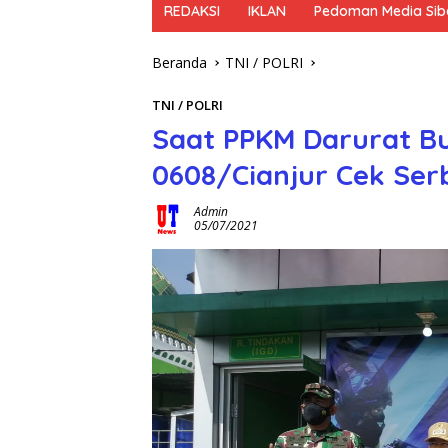
REDAKSI
IKLAN
Pedoman Media Sib
Beranda
TNI / POLRI
TNI / POLRI
Saat PPKM Darurat Bu
0608/Cianjur Cek Ser
Admin
05/07/2021