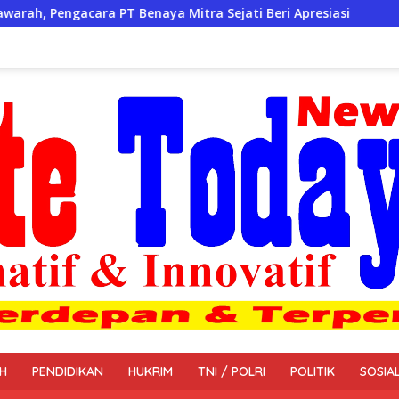
 Mitra Sejati Beri Apresiasi
Patroli/Siskamling Koram
H
PENDIDIKAN
HUKRIM
TNI / POLRI
POLITIK
SOSIA