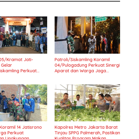
05/Kramat Jati-
Patroli/Siskamling Koramil
 Gelar
04/Pulogadung Perkuat Sinergi
Siskamling Perkuat
Aparat dan Warga Jaga
n Wilayah
Kondusivitas Wilayah
Koramil 14 Jatisrono
Kapolres Metro Jakarta Barat
rga Perkuat
Tinjau SPPG Palmerah, Pastikan
n Lingkungan
Kualitas Program Makan