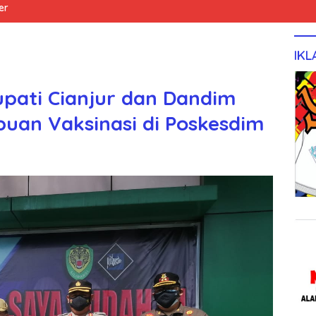
er
IKL
pati Cianjur dan Dandim
buan Vaksinasi di Poskesdim