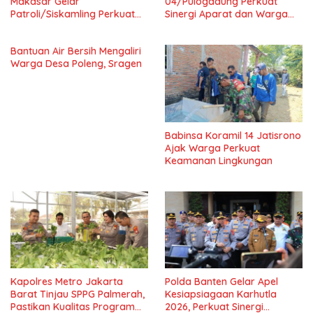
Makasar Gelar
04/Pulogadung Perkuat
Patroli/Siskamling Perkuat
Sinergi Aparat dan Warga
Keamanan Wilayah
Jaga Kondusivitas Wilayah
Bantuan Air Bersih Mengaliri
Warga Desa Poleng, Sragen
Babinsa Koramil 14 Jatisrono
Ajak Warga Perkuat
Keamanan Lingkungan
Kapolres Metro Jakarta
Polda Banten Gelar Apel
Barat Tinjau SPPG Palmerah,
Kesiapsiagaan Karhutla
Pastikan Kualitas Program
2026, Perkuat Sinergi