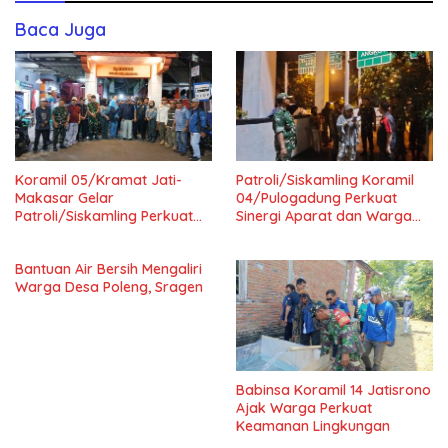
Baca Juga
Koramil 05/Kramat Jati-
Patroli/Siskamling Koramil
Makasar Gelar
04/Pulogadung Perkuat
Patroli/Siskamling Perkuat
Sinergi Aparat dan Warga
Keamanan Wilayah
Jaga Kondusivitas Wilayah
Bantuan Air Bersih Mengaliri
Warga Desa Poleng, Sragen
Babinsa Koramil 14 Jatisrono
Ajak Warga Perkuat
Keamanan Lingkungan