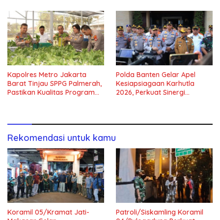
Kapolres Metro Jakarta
Polda Banten Gelar Apel
Barat Tinjau SPPG Palmerah,
Kesiapsiagaan Karhutla
Pastikan Kualitas Program
2026, Perkuat Sinergi
Makan Bergizi Gratis
Antisipasi Bencana
Rekomendasi untuk kamu
Koramil 05/Kramat Jati-
Patroli/Siskamling Koramil