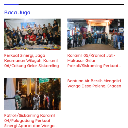
Baca Juga
Perkuat Sinergi, Jaga
Koramil 05/Kramat Jati-
Keamanan Wilayah, Koramil
Makasar Gelar
06/Cakung Gelar Siskamling
Patroli/Siskamling Perkuat
Keamanan Wilayah
Bantuan Air Bersih Mengaliri
Warga Desa Poleng, Sragen
Patroli/Siskamling Koramil
04/Pulogadung Perkuat
Sinergi Aparat dan Warga