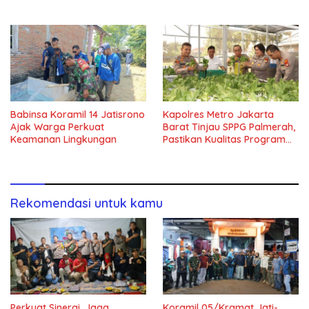
Jaga Kondusivitas Wilayah
Babinsa Koramil 14 Jatisrono
Kapolres Metro Jakarta
Ajak Warga Perkuat
Barat Tinjau SPPG Palmerah,
Keamanan Lingkungan
Pastikan Kualitas Program
Makan Bergizi Gratis
Rekomendasi untuk kamu
Perkuat Sinergi, Jaga
Koramil 05/Kramat Jati-