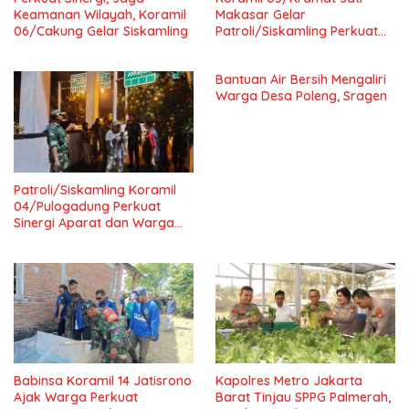
Keamanan Wilayah, Koramil
Makasar Gelar
06/Cakung Gelar Siskamling
Patroli/Siskamling Perkuat
Keamanan Wilayah
Bantuan Air Bersih Mengaliri
Warga Desa Poleng, Sragen
Patroli/Siskamling Koramil
04/Pulogadung Perkuat
Sinergi Aparat dan Warga
Jaga Kondusivitas Wilayah
Babinsa Koramil 14 Jatisrono
Kapolres Metro Jakarta
Ajak Warga Perkuat
Barat Tinjau SPPG Palmerah,