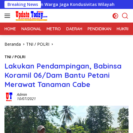
Langsung
at dan Warga Jaga Kondusivitas Wilayah
Breaking News
PT Mitra Biosf
ke
konten
HOME
NASIONAL
METRO
DAERAH
PENDIDIKAN
HUKRIM
Beranda
TNI / POLRI
TNI / POLRI
Lakukan Pendampingan, Babinsa
Koramil 06/Dam Bantu Petani
Merawat Tanaman Cabe
Admin
10/07/2021