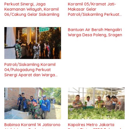
Perkuat Sinergi, Jaga
Koramil 05/Kramat Jati-
Keamanan Wilayah, Koramil
Makasar Gelar
06/Cakung Gelar Siskamling
Patroli/Siskamling Perkuat
Keamanan Wilayah
Bantuan Air Bersih Mengaliri
Warga Desa Poleng, Sragen
Patroli/Siskamling Koramil
04/Pulogadung Perkuat
Sinergi Aparat dan Warga
Jaga Kondusivitas Wilayah
Babinsa Koramil 14 Jatisrono
Kapolres Metro Jakarta