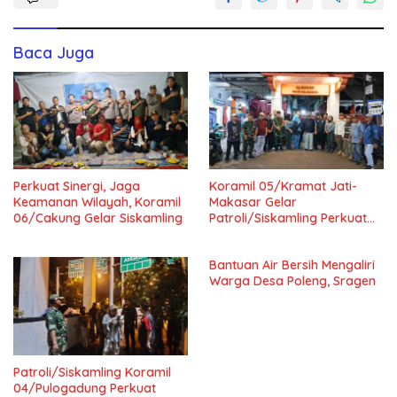
Baca Juga
Perkuat Sinergi, Jaga
Koramil 05/Kramat Jati-
Keamanan Wilayah, Koramil
Makasar Gelar
06/Cakung Gelar Siskamling
Patroli/Siskamling Perkuat
Keamanan Wilayah
Bantuan Air Bersih Mengaliri
Warga Desa Poleng, Sragen
Patroli/Siskamling Koramil
04/Pulogadung Perkuat