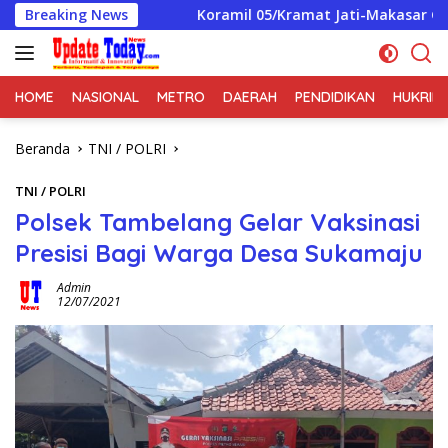
Langsung
ing
Breaking News
Koramil 05/Kramat Jati-Makasar Gelar Patroli/Sis
ke
konten
HOME
NASIONAL
METRO
DAERAH
PENDIDIKAN
HUKRIM
Beranda
TNI / POLRI
TNI / POLRI
Polsek Tambelang Gelar Vaksinasi
Presisi Bagi Warga Desa Sukamaju
Admin
12/07/2021