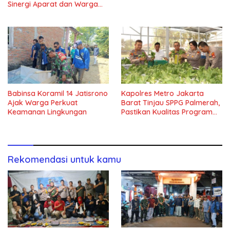
Sinergi Aparat dan Warga
Jaga Kondusivitas Wilayah
Babinsa Koramil 14 Jatisrono
Kapolres Metro Jakarta
Ajak Warga Perkuat
Barat Tinjau SPPG Palmerah,
Keamanan Lingkungan
Pastikan Kualitas Program
Makan Bergizi Gratis
Rekomendasi untuk kamu