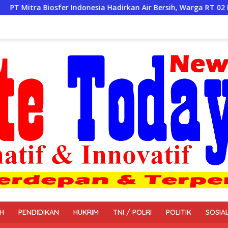
onesia Hadirkan Air Bersih, Warga RT 02 RW 03 Desa Lumpang Sa
H
PENDIDIKAN
HUKRIM
TNI / POLRI
POLITIK
SOSIA