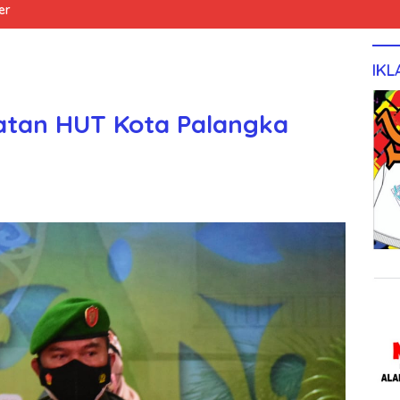
er
IKL
atan HUT Kota Palangka