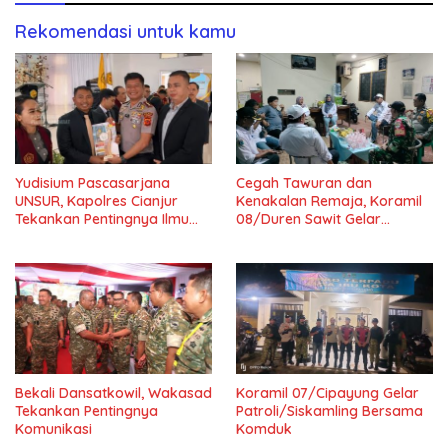
Rekomendasi untuk kamu
Yudisium Pascasarjana
Cegah Tawuran dan
UNSUR, Kapolres Cianjur
Kenakalan Remaja, Koramil
Tekankan Pentingnya Ilmu
08/Duren Sawit Gelar
untuk Masyarakat dan
Siskamling Bersama Komduk
Bangsa
Bekali Dansatkowil, Wakasad
Koramil 07/Cipayung Gelar
Tekankan Pentingnya
Patroli/Siskamling Bersama
Komunikasi
Komduk