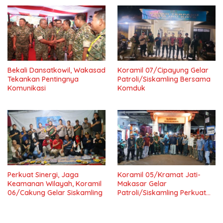
Bangsa
Bekali Dansatkowil, Wakasad
Koramil 07/Cipayung Gelar
Tekankan Pentingnya
Patroli/Siskamling Bersama
Komunikasi
Komduk
Perkuat Sinergi, Jaga
Koramil 05/Kramat Jati-
Keamanan Wilayah, Koramil
Makasar Gelar
06/Cakung Gelar Siskamling
Patroli/Siskamling Perkuat
Keamanan Wilayah