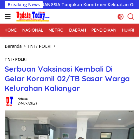
Langsung
INANGSIA Tunjukan Komitmen Kekuatan Organisasi
Breaking News
Yu
ke
konten
HOME
NASIONAL
METRO
DAERAH
PENDIDIKAN
HUKRIM
Beranda
TNI / POLRI
TNI / POLRI
Serbuan Vaksinasi Kembali Di
Gelar Koramil 02/TB Sasar Warga
Kelurahan Kalianyar
Admin
24/07/2021