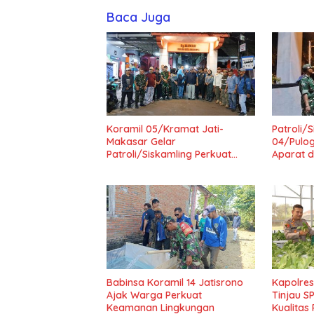
Baca Juga
Koramil 05/Kramat Jati-
Patroli/
Makasar Gelar
04/Pulog
Patroli/Siskamling Perkuat
Aparat 
Keamanan Wilayah
Kondusiv
Babinsa Koramil 14 Jatisrono
Kapolres
Ajak Warga Perkuat
Tinjau S
Keamanan Lingkungan
Kualita