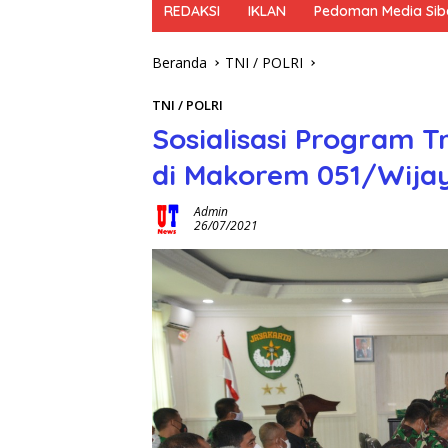
REDAKSI
IKLAN
Pedoman Media Sib
Beranda
TNI / POLRI
TNI / POLRI
Sosialisasi Program T
di Makorem 051/Wija
Admin
26/07/2021