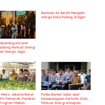
Bantuan Air Bersih Mengaliri
Warga Desa Poleng, Sragen
Siskamling Koramil
adung Perkuat Sinergi
dan Warga Jaga
itas Wilayah
 Metro Jakarta Barat
Polda Banten Gelar Apel
PPG Palmerah, Pastikan
Kesiapsiagaan Karhutla 2026,
s Program Makan
Perkuat Sinergi Antisipasi