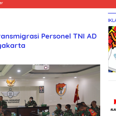
er
IKL
ransmigrasi Personel TNI AD
yakarta