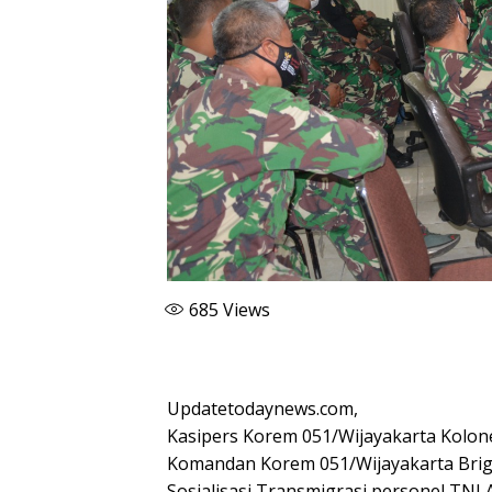
685
Views
Updatetodaynews.com,
Kasipers Korem 051/Wijayakarta Kolonel
Komandan Korem 051/Wijayakarta Brigj
Sosialisasi Transmigrasi personel TNI