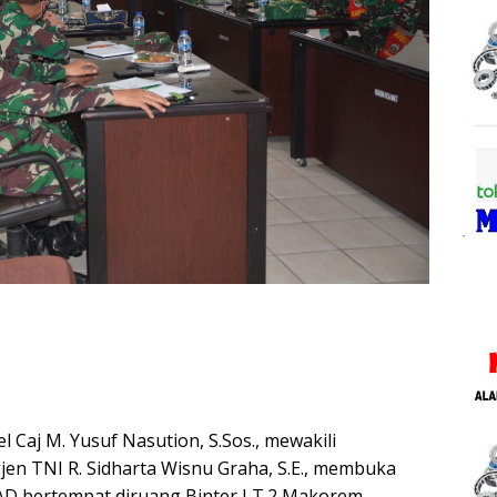
 Caj M. Yusuf Nasution, S.Sos., mewakili
en TNI R. Sidharta Wisnu Graha, S.E., membuka
 AD bertempat diruang Binter LT.2 Makorem