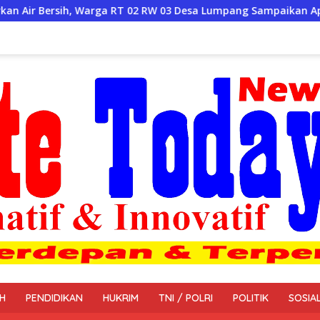
T 02 RW 03 Desa Lumpang Sampaikan Apresiasi
Bantuan A
H
PENDIDIKAN
HUKRIM
TNI / POLRI
POLITIK
SOSIA