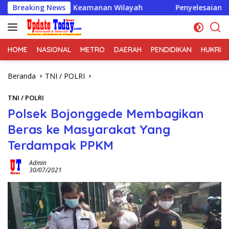
Langsung
erkuat Keamanan Wilayah
Breaking News
Penyelesaian Damai di Desa C
ke
konten
HOME
NASIONAL
METRO
DAERAH
PENDIDIKAN
HUKRIM
Beranda
TNI / POLRI
TNI / POLRI
Polsek Bojonggede Membagikan
Beras ke Masyarakat Yang
Terdampak PPKM
Admin
30/07/2021