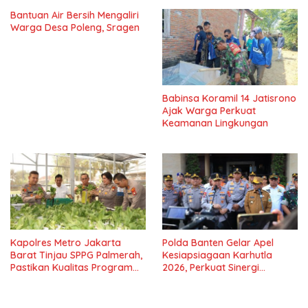
Bantuan Air Bersih Mengaliri
Warga Desa Poleng, Sragen
Babinsa Koramil 14 Jatisrono
Ajak Warga Perkuat
Keamanan Lingkungan
Kapolres Metro Jakarta
Polda Banten Gelar Apel
Barat Tinjau SPPG Palmerah,
Kesiapsiagaan Karhutla
Pastikan Kualitas Program
2026, Perkuat Sinergi
Makan Bergizi Gratis
Antisipasi Bencana