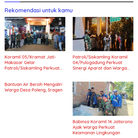
Rekomendasi untuk kamu
Koramil 05/Kramat Jati-
Patroli/Siskamling Koramil
Makasar Gelar
04/Pulogadung Perkuat
Patroli/Siskamling Perkuat
Sinergi Aparat dan Warga
Keamanan Wilayah
Jaga Kondusivitas Wilayah
Bantuan Air Bersih Mengaliri
Warga Desa Poleng, Sragen
Babinsa Koramil 14 Jatisrono
Ajak Warga Perkuat
Keamanan Lingkungan