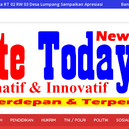
mpang Sampaikan Apresiasi
Bantuan Air Bersih Mengalir
H
PENDIDIKAN
HUKRIM
TNI / POLRI
POLITIK
SOSIA