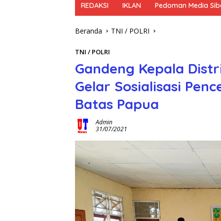
REDAKSI
IKLAN
Pedoman Media Sib
Beranda
TNI / POLRI
TNI / POLRI
Gandeng Kepala Distr
Gelar Sosialisasi Pen
Batas Papua
Admin
31/07/2021