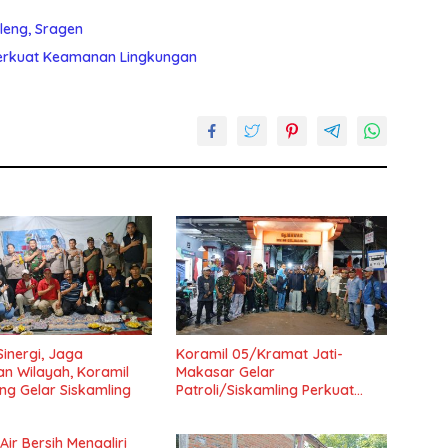
leng, Sragen
Perkuat Keamanan Lingkungan
Sinergi, Jaga
Koramil 05/Kramat Jati-
n Wilayah, Koramil
Makasar Gelar
g Gelar Siskamling
Patroli/Siskamling Perkuat
Keamanan Wilayah
ir Bersih Mengaliri