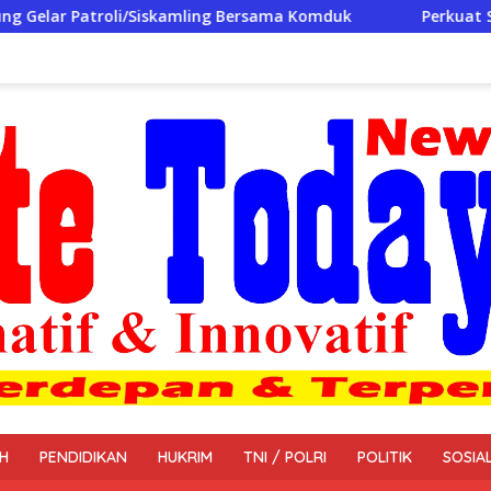
ng Bersama Komduk
Perkuat Sinergi, Jaga Keamanan Wil
H
PENDIDIKAN
HUKRIM
TNI / POLRI
POLITIK
SOSIA