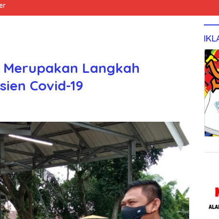
er
IKL
er Merupakan Langkah
ien Covid-19