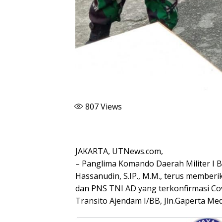
807
Views
JAKARTA, UTNews.com,
– Panglima Komando Daerah Militer I B
Hassanudin, S.IP., M.M., terus member
dan PNS TNI AD yang terkonfirmasi Covi
Transito Ajendam I/BB, Jln.Gaperta Me