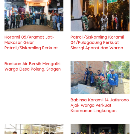
Koramil 05/Kramat Jati-
Patroli/Siskamling Koramil
Makasar Gelar
04/Pulogadung Perkuat
Patroli/Siskamling Perkuat
Sinergi Aparat dan Warga
Keamanan Wilayah
Jaga Kondusivitas Wilayah
Bantuan Air Bersih Mengaliri
Warga Desa Poleng, Sragen
Babinsa Koramil 14 Jatisrono
Ajak Warga Perkuat
Keamanan Lingkungan