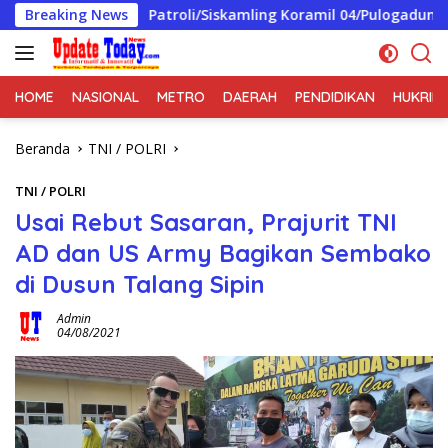
Langsung
Breaking News
Patroli/Siskamling Koramil 04/Pulogadung Perkuat Sinerg
ke
konten
HOME
NASIONAL
METRO
DAERAH
PENDIDIKAN
HUKRIM
Beranda
TNI / POLRI
TNI / POLRI
Usai Rebut Sasaran, Prajurit TNI
AD dan US Army Bagikan Sembako
di Dusun Talang Sipin
Admin
04/08/2021