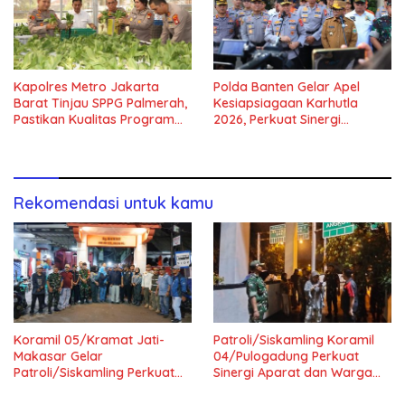
Kapolres Metro Jakarta
Polda Banten Gelar Apel
Barat Tinjau SPPG Palmerah,
Kesiapsiagaan Karhutla
Pastikan Kualitas Program
2026, Perkuat Sinergi
Makan Bergizi Gratis
Antisipasi Bencana
Rekomendasi untuk kamu
Koramil 05/Kramat Jati-
Patroli/Siskamling Koramil
Makasar Gelar
04/Pulogadung Perkuat
Patroli/Siskamling Perkuat
Sinergi Aparat dan Warga
Keamanan Wilayah
Jaga Kondusivitas Wilayah