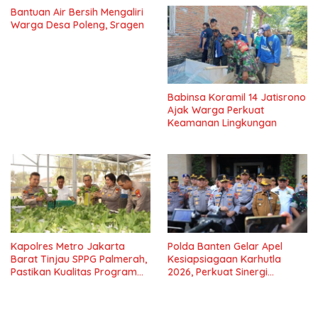
Bantuan Air Bersih Mengaliri
Warga Desa Poleng, Sragen
Babinsa Koramil 14 Jatisrono
Ajak Warga Perkuat
Keamanan Lingkungan
Kapolres Metro Jakarta
Polda Banten Gelar Apel
Barat Tinjau SPPG Palmerah,
Kesiapsiagaan Karhutla
Pastikan Kualitas Program
2026, Perkuat Sinergi
Makan Bergizi Gratis
Antisipasi Bencana