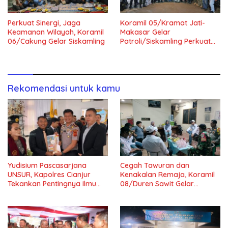
Perkuat Sinergi, Jaga
Koramil 05/Kramat Jati-
Keamanan Wilayah, Koramil
Makasar Gelar
06/Cakung Gelar Siskamling
Patroli/Siskamling Perkuat
Keamanan Wilayah
Rekomendasi untuk kamu
Yudisium Pascasarjana
Cegah Tawuran dan
UNSUR, Kapolres Cianjur
Kenakalan Remaja, Koramil
Tekankan Pentingnya Ilmu
08/Duren Sawit Gelar
untuk Masyarakat dan
Siskamling Bersama Komduk
Bangsa