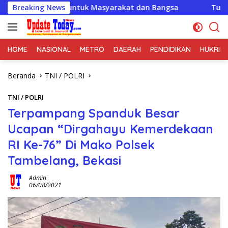
Langsung
ya Ilmu untuk Masyarakat dan Bangsa
Breaking News
Turnamen Sepak 
ke
konten
HOME
NASIONAL
METRO
DAERAH
PENDIDIKAN
HUKRIM
Beranda
TNI / POLRI
TNI / POLRI
Terpampang Spanduk Besar
Ucapan “Dirgahayu Kemerdekaan
RI Ke-76” Di Mako Polsek
Tambelang, Bekasi
Admin
06/08/2021