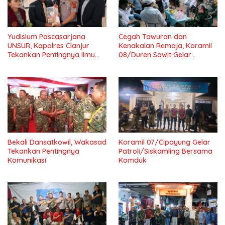
Yudisium Pascasarjana
Cegah Tawuran dan
UNSUR, Kapolres Cianjur
Kenakalan Remaja, Koramil
Tekankan Pentingnya Ilmu
08/Duren Sawit Gelar
untuk Masyarakat dan
Siskamling Bersama Komduk
Bangsa
Bekali Dansatkowil, Wakasad
Koramil 07/Cipayung Gelar
Tekankan Pentingnya
Patroli/Siskamling Bersama
Komunikasi
Komduk