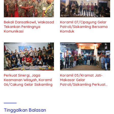
Bekali Dansatkowil, Wakasad
Koramil 07/Cipayung Gelar
Tekankan Pentingnya
Patroli/Siskamling Bersama
Komunikasi
Komduk
Perkuat Sinergi, Jaga
Koramil 05/Kramat Jati-
Keamanan Wilayah, Koramil
Makasar Gelar
06/Cakung Gelar Siskamling
Patroli/Siskamling Perkuat
Keamanan Wilayah
Tinggalkan Balasan