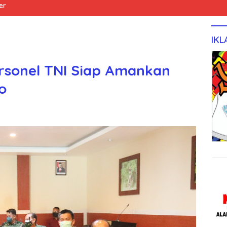
er
IKL
rsonel TNI Siap Amankan
o