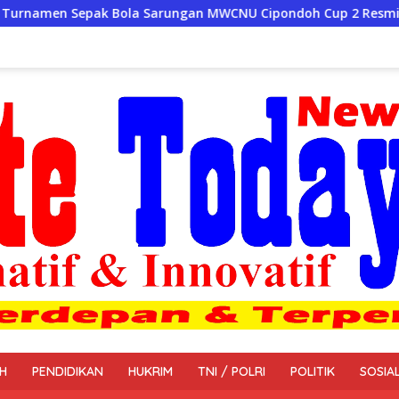
Sarungan MWCNU Cipondoh Cup 2 Resmi Digelar
Bekali
H
PENDIDIKAN
HUKRIM
TNI / POLRI
POLITIK
SOSIA