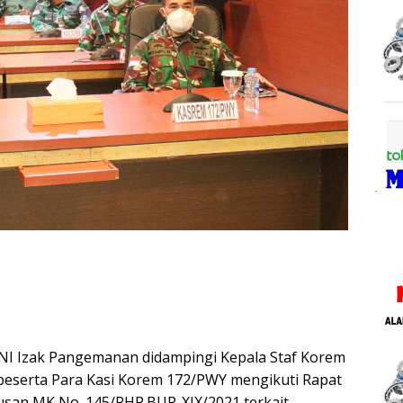
I Izak Pangemanan didampingi Kepala Staf Korem
beserta Para Kasi Korem 172/PWY mengikuti Rapat
usan MK No. 145/PHP.BUP-XIX/2021 terkait