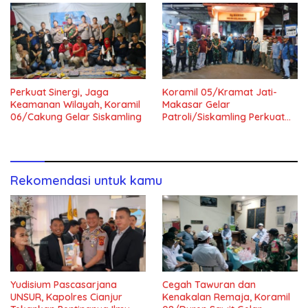
Perkuat Sinergi, Jaga
Koramil 05/Kramat Jati-
Keamanan Wilayah, Koramil
Makasar Gelar
06/Cakung Gelar Siskamling
Patroli/Siskamling Perkuat
Keamanan Wilayah
Rekomendasi untuk kamu
Yudisium Pascasarjana
Cegah Tawuran dan
UNSUR, Kapolres Cianjur
Kenakalan Remaja, Koramil