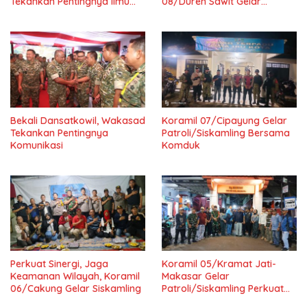
Tekankan Pentingnya Ilmu
08/Duren Sawit Gelar
untuk Masyarakat dan
Siskamling Bersama Komduk
Bangsa
Bekali Dansatkowil, Wakasad
Koramil 07/Cipayung Gelar
Tekankan Pentingnya
Patroli/Siskamling Bersama
Komunikasi
Komduk
Perkuat Sinergi, Jaga
Koramil 05/Kramat Jati-
Keamanan Wilayah, Koramil
Makasar Gelar
06/Cakung Gelar Siskamling
Patroli/Siskamling Perkuat
Keamanan Wilayah