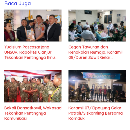
Baca Juga
Yudisium Pascasarjana
Cegah Tawuran dan
UNSUR, Kapolres Cianjur
Kenakalan Remaja, Koramil
Tekankan Pentingnya Ilmu
08/Duren Sawit Gelar
untuk Masyarakat dan
Siskamling Bersama Komduk
Bangsa
Bekali Dansatkowil, Wakasad
Koramil 07/Cipayung Gelar
Tekankan Pentingnya
Patroli/Siskamling Bersama
Komunikasi
Komduk