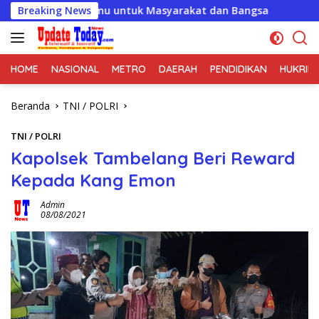
Langsung
a Ilmu untuk Masyarakat dan Bangsa
Breaking News
Turnamen Sepak B
ke
konten
HOME
NASIONAL
METRO
DAERAH
PENDIDIKAN
HUKRIM
Beranda
TNI / POLRI
TNI / POLRI
Kapolsek Tambelang Beri Reward
Kepada Kang Emon
Admin
08/08/2021