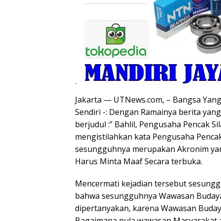
Jakarta — UTNews.com, – Bangsa Yan
Sendiri -: Dengan Ramainya berita yang 
berjudul :” Bahlil, Pengusaha Pencak Si
mengistilahkan kata Pengusaha Penca
sesungguhnya merupakan Akronim yang 
Harus Minta Maaf Secara terbuka.
Mencermati kejadian tersebut sesungg
bahwa sesungguhnya Wawasan Budaya se
dipertanyakan, karena Wawasan Budaya
Bagaimana pula wawasan Masyarakat a