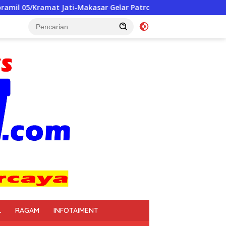
asar Gelar Patroli/Siskamling Perkuat Keamanan Wilayah
L
RAGAM
INFOTAIMENT