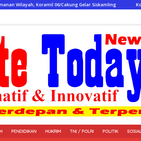
6/Cakung Gelar Siskamling
Koramil 05/Kramat Jati-Mak
H
PENDIDIKAN
HUKRIM
TNI / POLRI
POLITIK
SOSIA