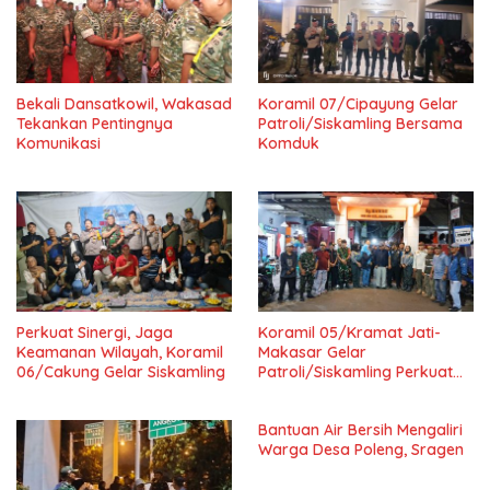
Bekali Dansatkowil, Wakasad
Koramil 07/Cipayung Gelar
Tekankan Pentingnya
Patroli/Siskamling Bersama
Komunikasi
Komduk
Perkuat Sinergi, Jaga
Koramil 05/Kramat Jati-
Keamanan Wilayah, Koramil
Makasar Gelar
06/Cakung Gelar Siskamling
Patroli/Siskamling Perkuat
Keamanan Wilayah
Bantuan Air Bersih Mengaliri
Warga Desa Poleng, Sragen