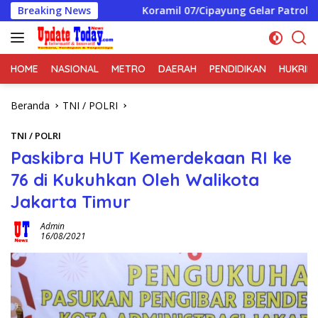
Langsung
ikasi
Breaking News
Koramil 07/Cipayung Gelar Patroli/Siskamling B
ke
konten
HOME
NASIONAL
METRO
DAERAH
PENDIDIKAN
HUKRIM
Beranda
TNI / POLRI
TNI / POLRI
Paskibra HUT Kemerdekaan RI ke
76 di Kukuhkan Oleh Walikota
Jakarta Timur
Admin
16/08/2021