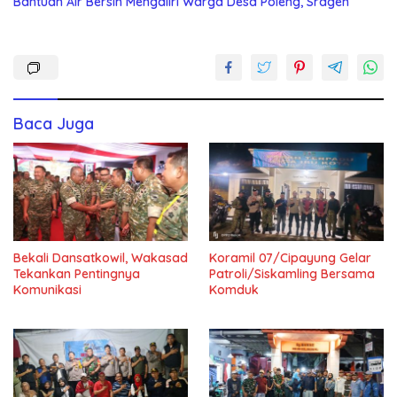
Bantuan Air Bersih Mengaliri Warga Desa Poleng, Sragen
Baca Juga
Bekali Dansatkowil, Wakasad
Koramil 07/Cipayung Gelar
Tekankan Pentingnya
Patroli/Siskamling Bersama
Komunikasi
Komduk