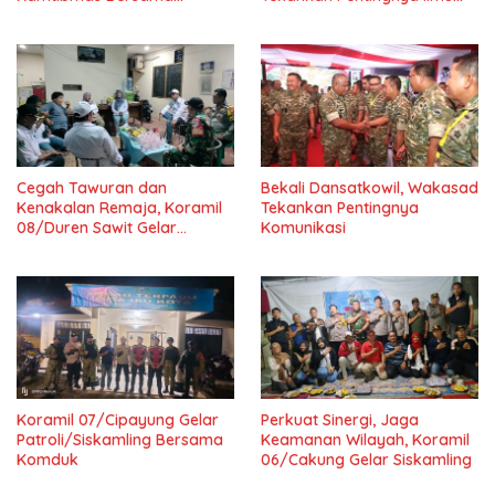
Komduk
untuk Masyarakat dan
Bangsa
Cegah Tawuran dan
Bekali Dansatkowil, Wakasad
Kenakalan Remaja, Koramil
Tekankan Pentingnya
08/Duren Sawit Gelar
Komunikasi
Siskamling Bersama Komduk
Koramil 07/Cipayung Gelar
Perkuat Sinergi, Jaga
Patroli/Siskamling Bersama
Keamanan Wilayah, Koramil
Komduk
06/Cakung Gelar Siskamling