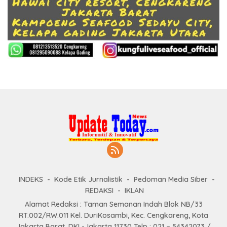
INDEKS
Kode Etik Jurnalistik
Pedoman Media Siber
REDAKSI
IKLAN
Alamat Redaksi : Taman Semanan Indah Blok NB/33
RT.002/RW.011 Kel. DuriKosambi, Kec. Cengkareng, Kota
Jakarta Barat, DKI -Jakarta 11730 Telp : 021 – 54342073 /