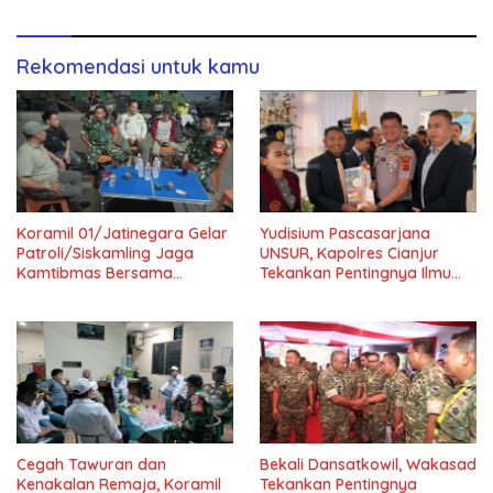
Rekomendasi untuk kamu
Koramil 01/Jatinegara Gelar
Yudisium Pascasarjana
Patroli/Siskamling Jaga
UNSUR, Kapolres Cianjur
Kamtibmas Bersama
Tekankan Pentingnya Ilmu
Komduk
untuk Masyarakat dan
Bangsa
Cegah Tawuran dan
Bekali Dansatkowil, Wakasad
Kenakalan Remaja, Koramil
Tekankan Pentingnya