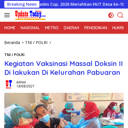
Langsung
ades Cup, 2026 Meriahkan HUT Desa ke-106
Breaking News
BPPKB BAN
ke
konten
HOME
NASIONAL
METRO
DAERAH
PENDIDIKAN
HUKRIM
Beranda
TNI / POLRI
TNI / POLRI
Kegiatan Vaksinasi Massal Doksin II
Di lakukan Di Kelurahan Pabuaran
Admin
18/08/2021