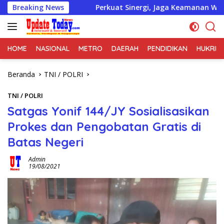
Langsung
uk
Breaking News
Perkuat Sinergi, Jaga Keamanan Wilayah, Koramil 0
ke
konten
HOME
NASIONAL
METRO
DAERAH
PENDIDIKAN
HUKRIM
Beranda
TNI / POLRI
TNI / POLRI
Satgas Yonif 144/JY Sosialisasikan
Prokes dan Pengobatan Gratis di
Batas Negeri
Admin
19/08/2021