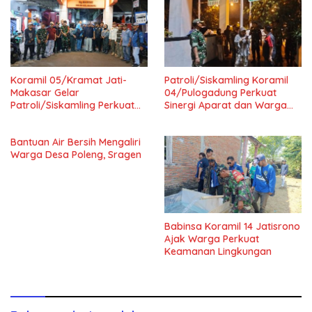
Koramil 05/Kramat Jati-
Patroli/Siskamling Koramil
Makasar Gelar
04/Pulogadung Perkuat
Patroli/Siskamling Perkuat
Sinergi Aparat dan Warga
Keamanan Wilayah
Jaga Kondusivitas Wilayah
Bantuan Air Bersih Mengaliri
Warga Desa Poleng, Sragen
Babinsa Koramil 14 Jatisrono
Ajak Warga Perkuat
Keamanan Lingkungan