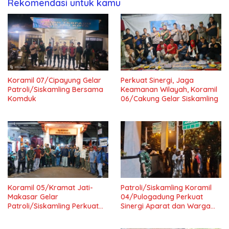
Rekomendasi untuk kamu
Koramil 07/Cipayung Gelar
Perkuat Sinergi, Jaga
Patroli/Siskamling Bersama
Keamanan Wilayah, Koramil
Komduk
06/Cakung Gelar Siskamling
Koramil 05/Kramat Jati-
Patroli/Siskamling Koramil
Makasar Gelar
04/Pulogadung Perkuat
Patroli/Siskamling Perkuat
Sinergi Aparat dan Warga
Keamanan Wilayah
Jaga Kondusivitas Wilayah