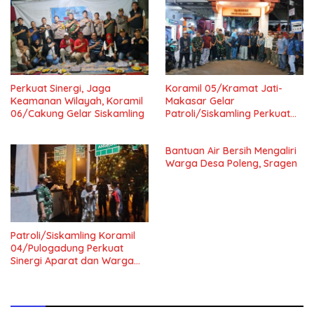
Perkuat Sinergi, Jaga
Koramil 05/Kramat Jati-
Keamanan Wilayah, Koramil
Makasar Gelar
06/Cakung Gelar Siskamling
Patroli/Siskamling Perkuat
Keamanan Wilayah
Bantuan Air Bersih Mengaliri
Warga Desa Poleng, Sragen
Patroli/Siskamling Koramil
04/Pulogadung Perkuat
Sinergi Aparat dan Warga
Jaga Kondusivitas Wilayah