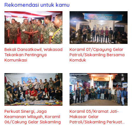
Rekomendasi untuk kamu
Bekali Dansatkowil, Wakasad
Koramil 07/Cipayung Gelar
Tekankan Pentingnya
Patroli/Siskamling Bersama
Komunikasi
Komduk
Perkuat Sinergi, Jaga
Koramil 05/Kramat Jati-
Keamanan Wilayah, Koramil
Makasar Gelar
06/Cakung Gelar Siskamling
Patroli/Siskamling Perkuat
Keamanan Wilayah