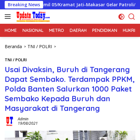
Langsung
Breaking News
Koramil 05/Kramat Jati-Makasar Gelar Patroli/Siskamling
ke
konten
HOME
NASIONAL
METRO
DAERAH
PENDIDIKAN
HUKRIM
Beranda
TNI / POLRI
TNI / POLRI
Usai Divaksin, Buruh di Tangerang
Dapat Sembako. Terdampak PPKM,
Polda Banten Salurkan 1000 Paket
Sembako Kepada Buruh dan
Masyarakat di Tangerang
Admin
19/08/2021