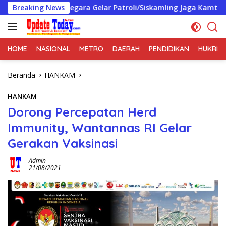
Langsung
Jatinegara Gelar Patroli/Siskamling Jaga Kamtibmas Bersama 
Breaking News
ke
konten
HOME
NASIONAL
METRO
DAERAH
PENDIDIKAN
HUKRIM
Beranda
HANKAM
HANKAM
Dorong Percepatan Herd
Immunity, Wantannas RI Gelar
Gerakan Vaksinasi
Admin
21/08/2021