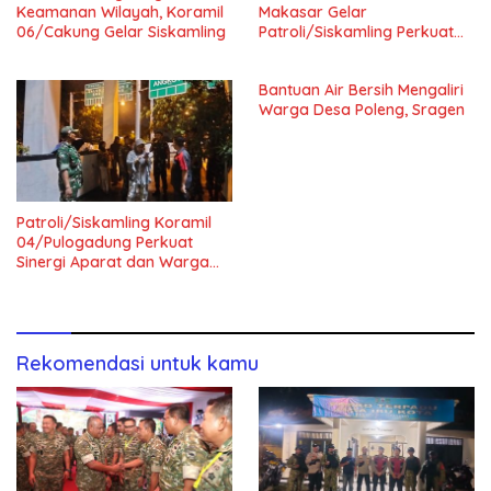
Keamanan Wilayah, Koramil
Makasar Gelar
06/Cakung Gelar Siskamling
Patroli/Siskamling Perkuat
Keamanan Wilayah
Bantuan Air Bersih Mengaliri
Warga Desa Poleng, Sragen
Patroli/Siskamling Koramil
04/Pulogadung Perkuat
Sinergi Aparat dan Warga
Jaga Kondusivitas Wilayah
Rekomendasi untuk kamu