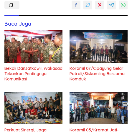
Baca Juga
Bekali Dansatkowil, Wakasad
Koramil 07/Cipayung Gelar
Tekankan Pentingnya
Patroli/Siskamling Bersama
Komunikasi
Komduk
Perkuat Sinergi, Jaga
Koramil 05/Kramat Jati-