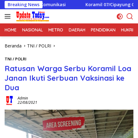
Langsung
gnya Komunikasi
Breaking News
Koramil 07/Cipayung Gelar Patroli/S
ke
konten
HOME
NASIONAL
METRO
DAERAH
PENDIDIKAN
HUKRIM
Beranda
TNI / POLRI
TNI / POLRI
Ratusan Warga Serbu Koramil Loa
Janan Ikuti Serbuan Vaksinasi ke
Dua
Admin
22/08/2021