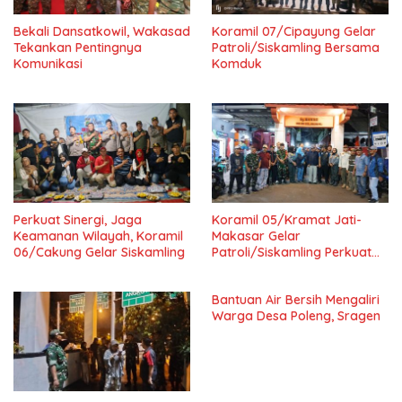
Bekali Dansatkowil, Wakasad
Koramil 07/Cipayung Gelar
Tekankan Pentingnya
Patroli/Siskamling Bersama
Komunikasi
Komduk
Perkuat Sinergi, Jaga
Koramil 05/Kramat Jati-
Keamanan Wilayah, Koramil
Makasar Gelar
06/Cakung Gelar Siskamling
Patroli/Siskamling Perkuat
Keamanan Wilayah
Bantuan Air Bersih Mengaliri
Warga Desa Poleng, Sragen