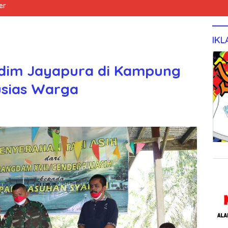
er
IKL
odim Jayapura di Kampung
usias Warga