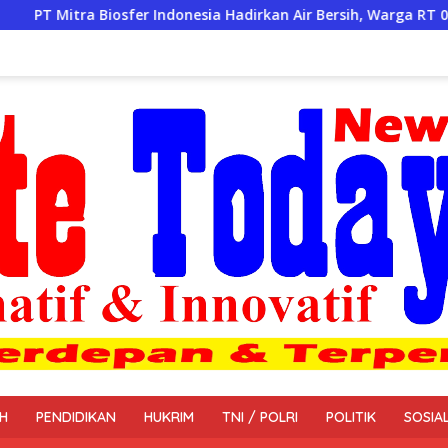
donesia Hadirkan Air Bersih, Warga RT 02 RW 03 Desa Lumpang S
H
PENDIDIKAN
HUKRIM
TNI / POLRI
POLITIK
SOSIA