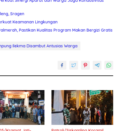
Perkuat Sinergi Aparat dan Warga Jaga Kondusivitas
leng, Sragen
Perkuat Keamanan Lingkungan
almerah, Pastikan Kualitas Program Makan Bergizi Gratis
mpung Ilekma Disambut Antusias Warga
05/Kramat Jati-
Patroli/Siskamling Koramil