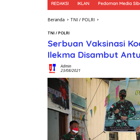
REDAKSI
IKLAN
Pedoman Media Sib
Beranda
TNI / POLRI
TNI / POLRI
Serbuan Vaksinasi K
Ilekma Disambut Ant
Admin
23/08/2021