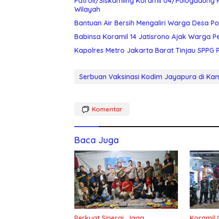
Patroli/Siskamling Koramil 04/Pulogadung 
Wilayah
Bantuan Air Bersih Mengaliri Warga Desa Po
Babinsa Koramil 14 Jatisrono Ajak Warga 
Kapolres Metro Jakarta Barat Tinjau SPPG P
Serbuan Vaksinasi Kodim Jayapura di Ka
Komentar
Baca Juga
Perkuat Sinergi, Jaga
Koramil 