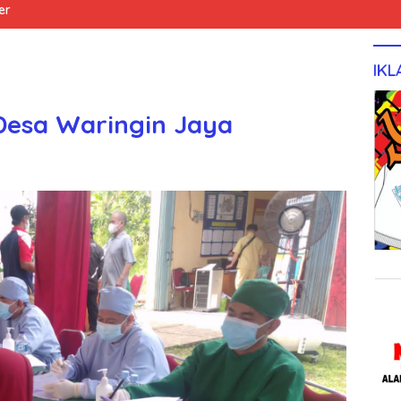
er
IKL
 Desa Waringin Jaya