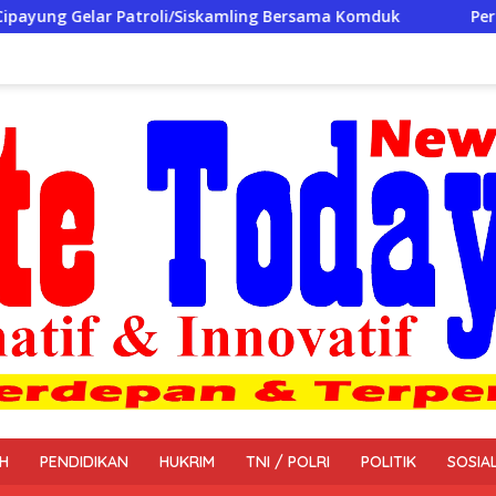
iskamling Bersama Komduk
Perkuat Sinergi, Jaga Keama
H
PENDIDIKAN
HUKRIM
TNI / POLRI
POLITIK
SOSIA