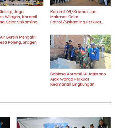
Sinergi, Jaga
Koramil 05/Kramat Jati-
n Wilayah, Koramil
Makasar Gelar
g Gelar Siskamling
Patroli/Siskamling Perkuat
Keamanan Wilayah
ir Bersih Mengaliri
sa Poleng, Sragen
Babinsa Koramil 14 Jatisrono
Ajak Warga Perkuat
Keamanan Lingkungan