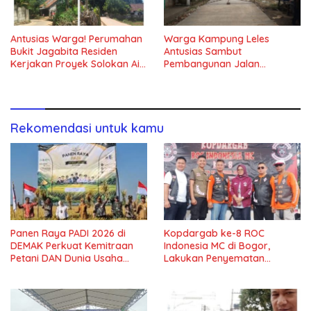
Antusias Warga! Perumahan
Warga Kampung Leles
Bukit Jagabita Residen
Antusias Sambut
Kerjakan Proyek Solokan Air
Pembangunan Jalan
di Parungpanjang
Lingkungan Betonisasi Tahap
II
Rekomendasi untuk kamu
Panen Raya PADI 2026 di
Kopdargab ke-8 ROC
DEMAK Perkuat Kemitraan
Indonesia MC di Bogor,
Petani DAN Dunia Usaha
Lakukan Penyematan
dalam Mendukung
Chapter dan Member Baru
Ketahanan Pangan Nasional