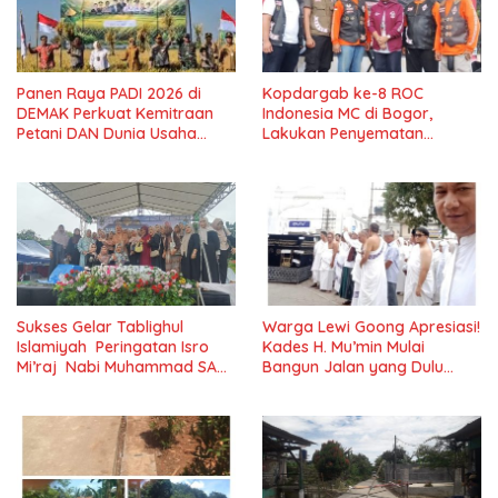
Panen Raya PADI 2026 di
Kopdargab ke-8 ROC
DEMAK Perkuat Kemitraan
Indonesia MC di Bogor,
Petani DAN Dunia Usaha
Lakukan Penyematan
dalam Mendukung
Chapter dan Member Baru
Ketahanan Pangan Nasional
Sukses Gelar Tablighul
Warga Lewi Goong Apresiasi!
Islamiyah Peringatan Isro
Kades H. Mu’min Mulai
Mi’raj Nabi Muhammad SAW
Bangun Jalan yang Dulu
Majlis Ta’lim Ibu Al-hidayah
Rusak Parah
Cilejet