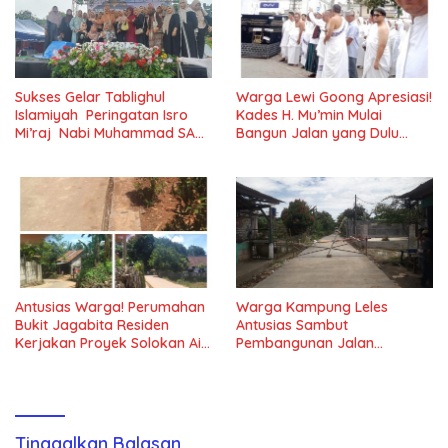
Sukses Gelar Tablighul
Warga Lewi Goong Apresiasi!
Islamiyah Peringatan Isro
Kades H. Mu’min Mulai
Mi’raj Nabi Muhammad SAW
Bangun Jalan yang Dulu
Majlis Ta’lim Ibu Al-hidayah
Rusak Parah
Cilejet
Antusias Warga! Perumahan
Warga Kampung Leles
Bukit Jagabita Residen
Antusias Sambut
Kerjakan Proyek Solokan Air
Pembangunan Jalan
di Parungpanjang
Lingkungan Betonisasi Tahap
II
Tinggalkan Balasan