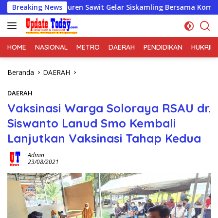
Langsung
 08/Duren Sawit Gelar Siskamling Bersama Komduk
Breaking News
KE
ke
konten
HOME
NASIONAL
METRO
DAERAH
PENDIDIKAN
HUKRIM
Beranda
DAERAH
DAERAH
Vaksinasi Warga Soloraya RSAU dr.
Siswanto Lanud Smo Kembali
Lanjutkan Vaksinasi Tahap Kedua
Admin
23/08/2021