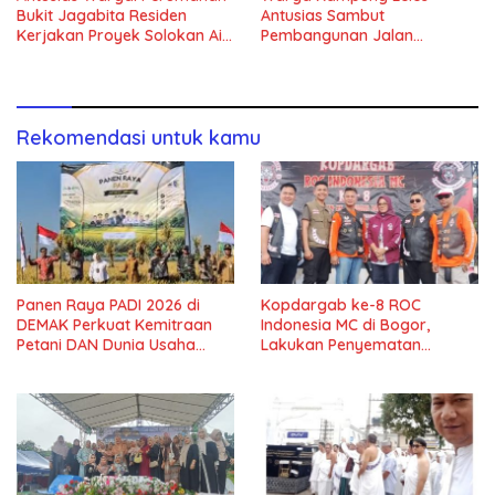
Bukit Jagabita Residen
Antusias Sambut
Kerjakan Proyek Solokan Air
Pembangunan Jalan
di Parungpanjang
Lingkungan Betonisasi Tahap
II
Rekomendasi untuk kamu
Panen Raya PADI 2026 di
Kopdargab ke-8 ROC
DEMAK Perkuat Kemitraan
Indonesia MC di Bogor,
Petani DAN Dunia Usaha
Lakukan Penyematan
dalam Mendukung
Chapter dan Member Baru
Ketahanan Pangan Nasional