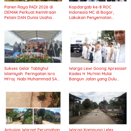
Panen Raya PADI 2026 di
Kopdargab ke-8 ROC
DEMAK Perkuat Kemitraan
Indonesia MC di Bogor,
Petani DAN Dunia Usaha
Lakukan Penyematan
dalam Mendukung
Chapter dan Member Baru
Ketahanan Pangan Nasional
Sukses Gelar Tablighul
Warga Lewi Goong Apresiasi!
Islamiyah Peringatan Isro
Kades H. Mu’min Mulai
Mi’raj Nabi Muhammad SAW
Bangun Jalan yang Dulu
Majlis Ta’lim Ibu Al-hidayah
Rusak Parah
Cilejet
Antusias Warga! Perumahan
Warga Kampung Leles