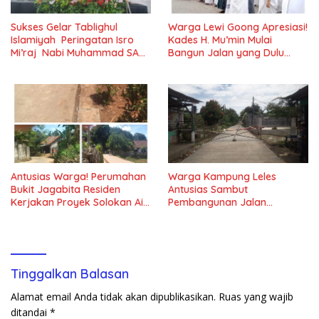
Sukses Gelar Tablighul
Warga Lewi Goong Apresiasi!
Islamiyah Peringatan Isro
Kades H. Mu’min Mulai
Mi’raj Nabi Muhammad SAW
Bangun Jalan yang Dulu
Majlis Ta’lim Ibu Al-hidayah
Rusak Parah
Cilejet
Antusias Warga! Perumahan
Warga Kampung Leles
Bukit Jagabita Residen
Antusias Sambut
Kerjakan Proyek Solokan Air
Pembangunan Jalan
di Parungpanjang
Lingkungan Betonisasi Tahap
II
Tinggalkan Balasan
Alamat email Anda tidak akan dipublikasikan.
Ruas yang wajib
ditandai
*