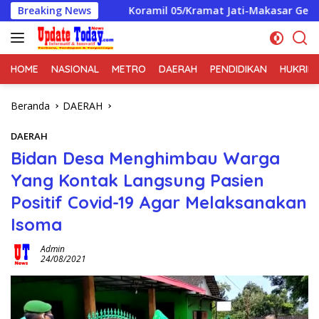
Langsung
ling
Breaking News
Koramil 05/Kramat Jati-Makasar Gelar Patroli/Si
ke
konten
HOME
NASIONAL
METRO
DAERAH
PENDIDIKAN
HUKRIM
Beranda
DAERAH
DAERAH
Bidan Desa Menghimbau Warga
Yang Kontak Langsung Pasien
Positif Covid-19 Agar Melaksanakan
Isoma
Admin
24/08/2021