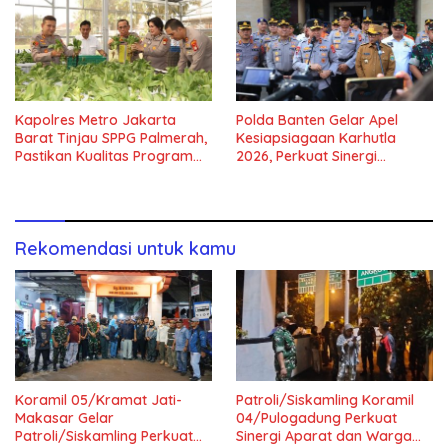
Kapolres Metro Jakarta
Polda Banten Gelar Apel
Barat Tinjau SPPG Palmerah,
Kesiapsiagaan Karhutla
Pastikan Kualitas Program
2026, Perkuat Sinergi
Makan Bergizi Gratis
Antisipasi Bencana
Rekomendasi untuk kamu
Koramil 05/Kramat Jati-
Patroli/Siskamling Koramil
Makasar Gelar
04/Pulogadung Perkuat
Patroli/Siskamling Perkuat
Sinergi Aparat dan Warga