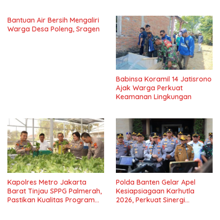
Keamanan Wilayah
Jaga Kondusivitas Wilayah
Bantuan Air Bersih Mengaliri
Warga Desa Poleng, Sragen
Babinsa Koramil 14 Jatisrono
Ajak Warga Perkuat
Keamanan Lingkungan
Kapolres Metro Jakarta
Polda Banten Gelar Apel
Barat Tinjau SPPG Palmerah,
Kesiapsiagaan Karhutla
Pastikan Kualitas Program
2026, Perkuat Sinergi
Makan Bergizi Gratis
Antisipasi Bencana