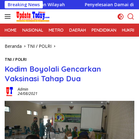
Langsung
amanan Wilayah
Breaking News
Penyelesaian Damai di Desa Cikupa Jad
ke
konten
HOME
NASIONAL
METRO
DAERAH
PENDIDIKAN
HUKRIM
Beranda
TNI / POLRI
TNI / POLRI
Kodim Boyolali Gencarkan
Vaksinasi Tahap Dua
Admin
24/08/2021