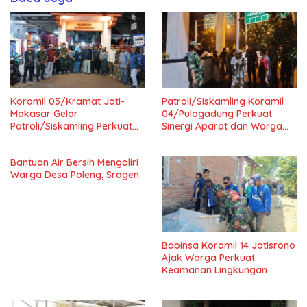
Koramil 05/Kramat Jati-
Patroli/Siskamling Koramil
Makasar Gelar
04/Pulogadung Perkuat
Patroli/Siskamling Perkuat
Sinergi Aparat dan Warga
Keamanan Wilayah
Jaga Kondusivitas Wilayah
Bantuan Air Bersih Mengaliri
Warga Desa Poleng, Sragen
Babinsa Koramil 14 Jatisrono
Ajak Warga Perkuat
Keamanan Lingkungan