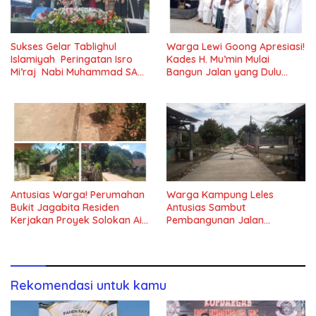
Sukses Gelar Tablighul
Warga Lewi Goong Apresiasi!
Islamiyah Peringatan Isro
Kades H. Mu’min Mulai
Mi’raj Nabi Muhammad SAW
Bangun Jalan yang Dulu
Majlis Ta’lim Ibu Al-hidayah
Rusak Parah
Cilejet
Antusias Warga! Perumahan
Warga Kampung Leles
Bukit Jagabita Residen
Antusias Sambut
Kerjakan Proyek Solokan Air
Pembangunan Jalan
di Parungpanjang
Lingkungan Betonisasi Tahap
II
Rekomendasi untuk kamu