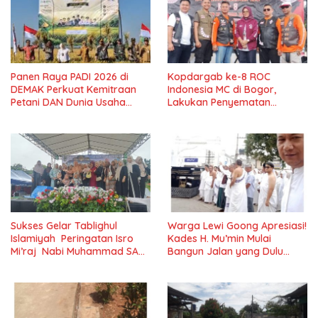
Panen Raya PADI 2026 di
Kopdargab ke-8 ROC
DEMAK Perkuat Kemitraan
Indonesia MC di Bogor,
Petani DAN Dunia Usaha
Lakukan Penyematan
dalam Mendukung
Chapter dan Member Baru
Ketahanan Pangan Nasional
Sukses Gelar Tablighul
Warga Lewi Goong Apresiasi!
Islamiyah Peringatan Isro
Kades H. Mu’min Mulai
Mi’raj Nabi Muhammad SAW
Bangun Jalan yang Dulu
Majlis Ta’lim Ibu Al-hidayah
Rusak Parah
Cilejet