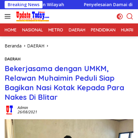
Langsung
manan Wilayah
Breaking News
Penyelesaian Damai di Desa Cikupa Jadi
ke
konten
HOME
NASIONAL
METRO
DAERAH
PENDIDIKAN
HUKRIM
Beranda
DAERAH
DAERAH
Bekerjasama dengan UMKM,
Relawan Muhaimin Peduli Siap
Bagikan Nasi Kotak Kepada Para
Nakes Di Blitar
Admin
26/08/2021