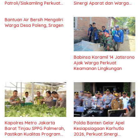
Patroli/Siskamling Perkuat
Sinergi Aparat dan Warga
Keamanan Wilayah
Jaga Kondusivitas Wilayah
Bantuan Air Bersih Mengaliri
Warga Desa Poleng, Sragen
Babinsa Koramil 14 Jatisrono
Ajak Warga Perkuat
Keamanan Lingkungan
Kapolres Metro Jakarta
Polda Banten Gelar Apel
Barat Tinjau SPPG Palmerah,
Kesiapsiagaan Karhutla
Pastikan Kualitas Program
2026, Perkuat Sinergi
Makan Bergizi Gratis
Antisipasi Bencana