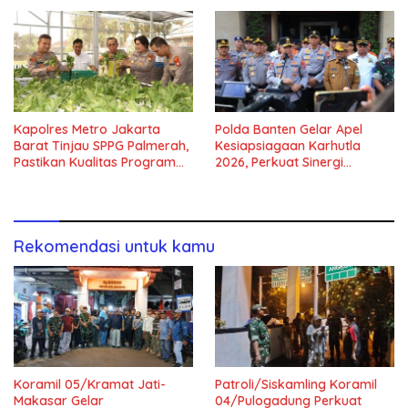
Kapolres Metro Jakarta
Polda Banten Gelar Apel
Barat Tinjau SPPG Palmerah,
Kesiapsiagaan Karhutla
Pastikan Kualitas Program
2026, Perkuat Sinergi
Makan Bergizi Gratis
Antisipasi Bencana
Rekomendasi untuk kamu
Koramil 05/Kramat Jati-
Patroli/Siskamling Koramil
Makasar Gelar
04/Pulogadung Perkuat