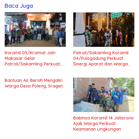
Baca Juga
Koramil 05/Kramat Jati-
Patroli/Siskamling Koramil
Makasar Gelar
04/Pulogadung Perkuat
Patroli/Siskamling Perkuat
Sinergi Aparat dan Warga
Keamanan Wilayah
Jaga Kondusivitas Wilayah
Bantuan Air Bersih Mengaliri
Warga Desa Poleng, Sragen
Babinsa Koramil 14 Jatisrono
Ajak Warga Perkuat
Keamanan Lingkungan