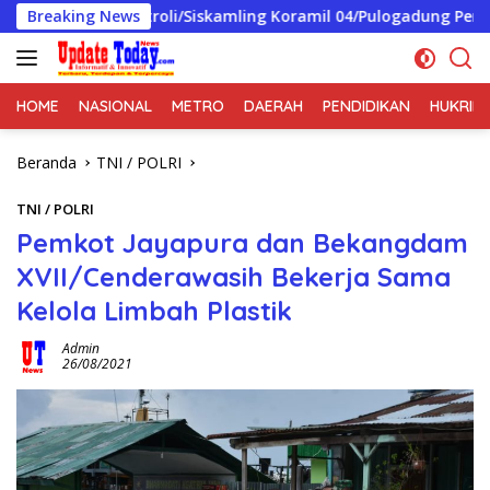
Langsung
Patroli/Siskamling Koramil 04/Pulogadung Perkuat Sinergi Apa
Breaking News
ke
konten
HOME
NASIONAL
METRO
DAERAH
PENDIDIKAN
HUKRIM
Beranda
TNI / POLRI
TNI / POLRI
Pemkot Jayapura dan Bekangdam
XVII/Cenderawasih Bekerja Sama
Kelola Limbah Plastik
Admin
26/08/2021