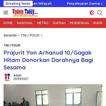
Langsung
eamanan Wilayah
Breaking News
Penyelesaian Damai di Desa Cikupa Ja
ke
konten
HOME
NASIONAL
METRO
DAERAH
PENDIDIKAN
HUKRIM
Beranda
TNI / POLRI
TNI / POLRI
Prajurit Yon Arhanud 10/Gagak
Hitam Donorkan Darahnya Bagi
Sesama
Admin
26/08/2021