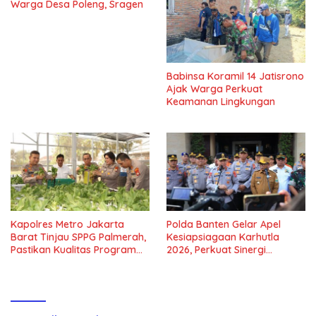
Warga Desa Poleng, Sragen
Babinsa Koramil 14 Jatisrono
Ajak Warga Perkuat
Keamanan Lingkungan
Kapolres Metro Jakarta
Polda Banten Gelar Apel
Barat Tinjau SPPG Palmerah,
Kesiapsiagaan Karhutla
Pastikan Kualitas Program
2026, Perkuat Sinergi
Makan Bergizi Gratis
Antisipasi Bencana