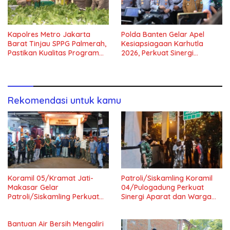
Kapolres Metro Jakarta
Polda Banten Gelar Apel
Barat Tinjau SPPG Palmerah,
Kesiapsiagaan Karhutla
Pastikan Kualitas Program
2026, Perkuat Sinergi
Makan Bergizi Gratis
Antisipasi Bencana
Rekomendasi untuk kamu
Koramil 05/Kramat Jati-
Patroli/Siskamling Koramil
Makasar Gelar
04/Pulogadung Perkuat
Patroli/Siskamling Perkuat
Sinergi Aparat dan Warga
Keamanan Wilayah
Jaga Kondusivitas Wilayah
Bantuan Air Bersih Mengaliri