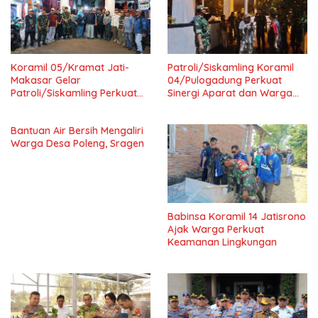
Koramil 05/Kramat Jati-
Patroli/Siskamling Koramil
Makasar Gelar
04/Pulogadung Perkuat
Patroli/Siskamling Perkuat
Sinergi Aparat dan Warga
Keamanan Wilayah
Jaga Kondusivitas Wilayah
Bantuan Air Bersih Mengaliri
Warga Desa Poleng, Sragen
Babinsa Koramil 14 Jatisrono
Ajak Warga Perkuat
Keamanan Lingkungan