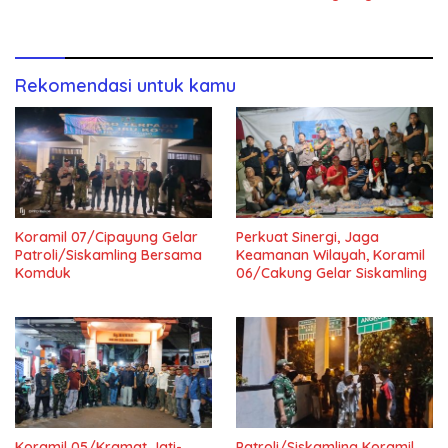
Rekomendasi untuk kamu
Koramil 07/Cipayung Gelar
Perkuat Sinergi, Jaga
Patroli/Siskamling Bersama
Keamanan Wilayah, Koramil
Komduk
06/Cakung Gelar Siskamling
Koramil 05/Kramat Jati-
Patroli/Siskamling Koramil