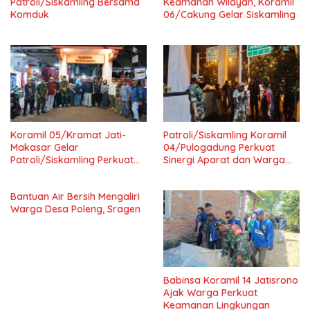
Patroli/Siskamling Bersama
Keamanan Wilayah, Koramil
Komduk
06/Cakung Gelar Siskamling
Koramil 05/Kramat Jati-
Patroli/Siskamling Koramil
Makasar Gelar
04/Pulogadung Perkuat
Patroli/Siskamling Perkuat
Sinergi Aparat dan Warga
Keamanan Wilayah
Jaga Kondusivitas Wilayah
Bantuan Air Bersih Mengaliri
Warga Desa Poleng, Sragen
Babinsa Koramil 14 Jatisrono
Ajak Warga Perkuat
Keamanan Lingkungan