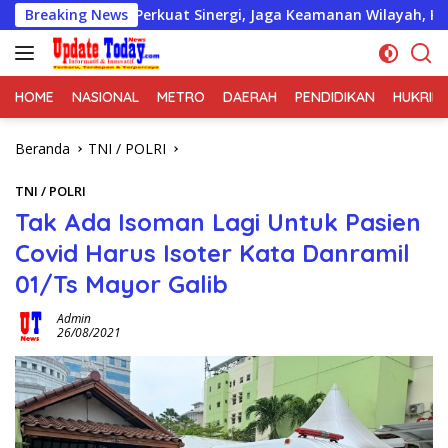
Langsung
Breaking News
Perkuat Sinergi, Jaga Keamanan Wilayah, Koramil 06/Cakun
ke
konten
HOME
NASIONAL
METRO
DAERAH
PENDIDIKAN
HUKRIM
Beranda
TNI / POLRI
TNI / POLRI
Tak Ada Isoman Lagi Untuk Pasien
Covid Harus Isoter Kata Danramil
01/Ts Mayor Galib
Admin
26/08/2021