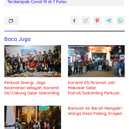
Terdampak Covid-19 di 7 Pulau
Baca Juga
Perkuat Sinergi, Jaga
Koramil 05/Kramat Jati-
Keamanan Wilayah, Koramil
Makasar Gelar
06/Cakung Gelar Siskamling
Patroli/Siskamling Perkuat
Keamanan Wilayah
Bantuan Air Bersih Mengaliri
Warga Desa Poleng, Sragen