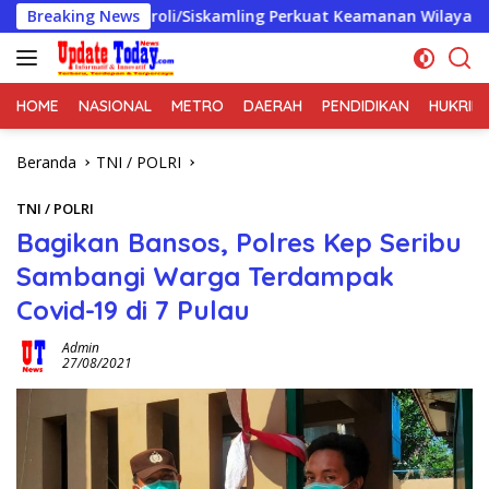
Langsung
 Patroli/Siskamling Perkuat Keamanan Wilayah
Breaking News
Penyele
ke
konten
HOME
NASIONAL
METRO
DAERAH
PENDIDIKAN
HUKRIM
Beranda
TNI / POLRI
TNI / POLRI
Bagikan Bansos, Polres Kep Seribu
Sambangi Warga Terdampak
Covid-19 di 7 Pulau
Admin
27/08/2021