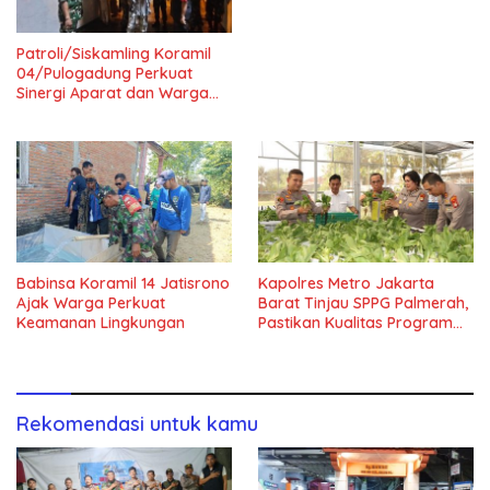
Patroli/Siskamling Koramil
04/Pulogadung Perkuat
Sinergi Aparat dan Warga
Jaga Kondusivitas Wilayah
Babinsa Koramil 14 Jatisrono
Kapolres Metro Jakarta
Ajak Warga Perkuat
Barat Tinjau SPPG Palmerah,
Keamanan Lingkungan
Pastikan Kualitas Program
Makan Bergizi Gratis
Rekomendasi untuk kamu