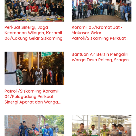
Perkuat Sinergi, Jaga
Koramil 05/Kramat Jati-
Keamanan Wilayah, Koramil
Makasar Gelar
06/Cakung Gelar Siskamling
Patroli/Siskamling Perkuat
Keamanan Wilayah
Bantuan Air Bersih Mengaliri
Warga Desa Poleng, Sragen
Patroli/Siskamling Koramil
04/Pulogadung Perkuat
Sinergi Aparat dan Warga
Jaga Kondusivitas Wilayah