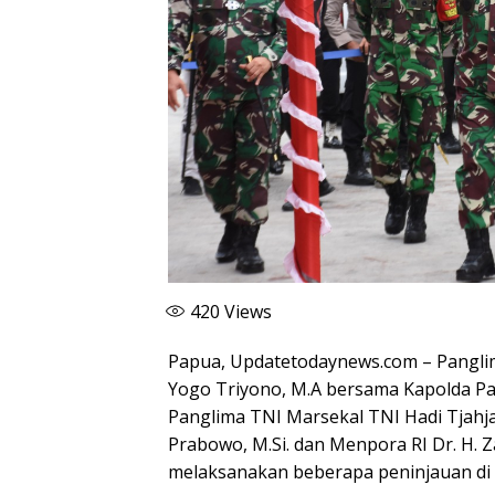
420
Views
Papua, Updatetodaynews.com – Pangli
Yogo Triyono, M.A bersama Kapolda Pap
Panglima TNI Marsekal TNI Hadi Tjahjanto
Prabowo, M.Si. dan Menpora RI Dr. H. Z
melaksanakan beberapa peninjauan di 