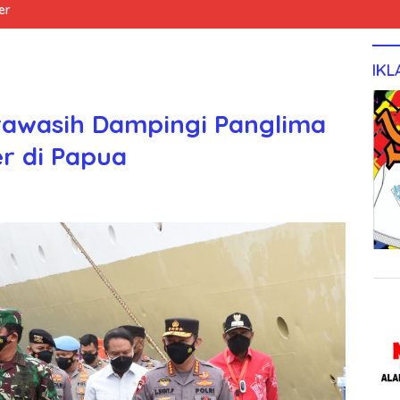
er
IKL
awasih Dampingi Panglima
er di Papua