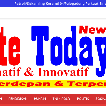
ling Koramil 04/Pulogadung Perkuat Sinergi Aparat dan Warga J
H
PENDIDIKAN
HUKRIM
TNI / POLRI
POLITIK
SOSIA