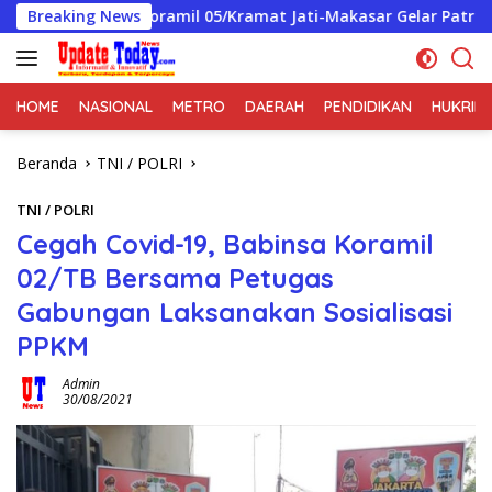
Langsung
Koramil 05/Kramat Jati-Makasar Gelar Patroli/Siskamling Pe
Breaking News
ke
konten
HOME
NASIONAL
METRO
DAERAH
PENDIDIKAN
HUKRIM
Beranda
TNI / POLRI
TNI / POLRI
Cegah Covid-19, Babinsa Koramil
02/TB Bersama Petugas
Gabungan Laksanakan Sosialisasi
PPKM
Admin
30/08/2021