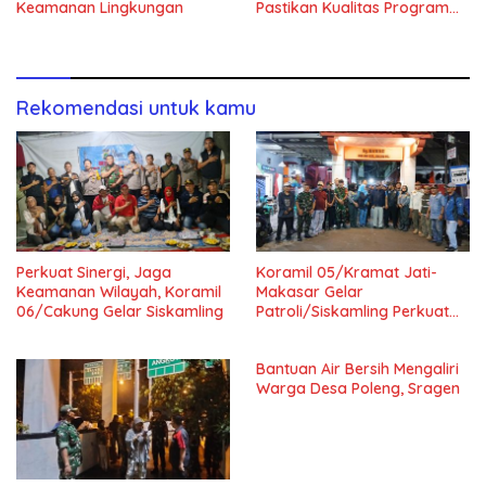
Keamanan Lingkungan
Pastikan Kualitas Program
Makan Bergizi Gratis
Rekomendasi untuk kamu
Perkuat Sinergi, Jaga
Koramil 05/Kramat Jati-
Keamanan Wilayah, Koramil
Makasar Gelar
06/Cakung Gelar Siskamling
Patroli/Siskamling Perkuat
Keamanan Wilayah
Bantuan Air Bersih Mengaliri
Warga Desa Poleng, Sragen