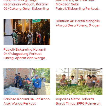
Keamanan Wilayah, Koramil
Makasar Gelar
06/Cakung Gelar Siskamling
Patroli/Siskamling Perkuat
Keamanan Wilayah
Bantuan Air Bersih Mengaliri
Warga Desa Poleng, Sragen
Patroli/Siskamling Koramil
04/Pulogadung Perkuat
Sinergi Aparat dan Warga
Jaga Kondusivitas Wilayah
Babinsa Koramil 14 Jatisrono
Kapolres Metro Jakarta
Ajak Warga Perkuat
Barat Tinjau SPPG Palmerah,