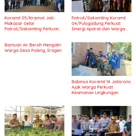
Koramil 05/Kramat Jati-
Patroli/Siskamling Koramil
Makasar Gelar
04/Pulogadung Perkuat
Patroli/Siskamling Perkuat
Sinergi Aparat dan Warga
Keamanan Wilayah
Jaga Kondusivitas Wilayah
Bantuan Air Bersih Mengaliri
Warga Desa Poleng, Sragen
Babinsa Koramil 14 Jatisrono
Ajak Warga Perkuat
Keamanan Lingkungan