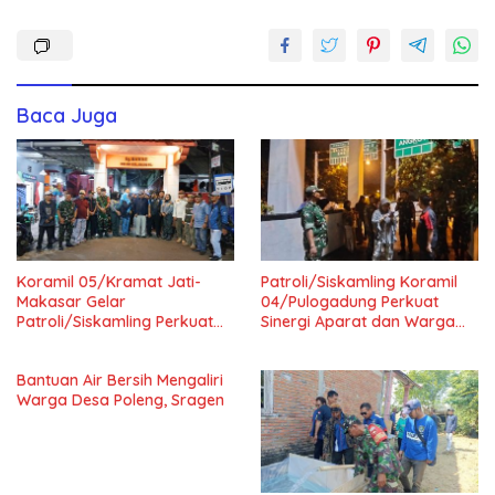
Baca Juga
Koramil 05/Kramat Jati-
Patroli/Siskamling Koramil
Makasar Gelar
04/Pulogadung Perkuat
Patroli/Siskamling Perkuat
Sinergi Aparat dan Warga
Keamanan Wilayah
Jaga Kondusivitas Wilayah
Bantuan Air Bersih Mengaliri
Warga Desa Poleng, Sragen