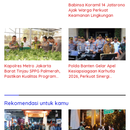
Babinsa Koramil 14 Jatisrono
Ajak Warga Perkuat
Keamanan Lingkungan
Kapolres Metro Jakarta
Polda Banten Gelar Apel
Barat Tinjau SPPG Palmerah,
Kesiapsiagaan Karhutla
Pastikan Kualitas Program
2026, Perkuat Sinergi
Makan Bergizi Gratis
Antisipasi Bencana
Rekomendasi untuk kamu