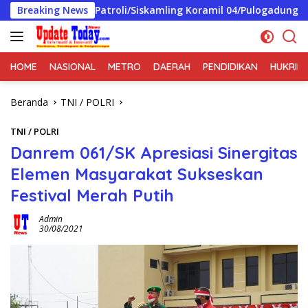
Langsung
Patroli/Siskamling Koramil 04/Pulogadung Perkuat Sinergi 
Breaking News
ke
konten
HOME
NASIONAL
METRO
DAERAH
PENDIDIKAN
HUKRIM
Beranda
TNI / POLRI
TNI / POLRI
Danrem 061/SK Apresiasi Sinergitas
Elemen Masyarakat Sukseskan
Festival Merah Putih
Admin
30/08/2021