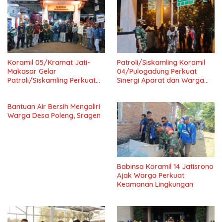
Koramil 05/Kramat Jati-
Patroli/Siskamling Koramil
Makasar Gelar
04/Pulogadung Perkuat
Patroli/Siskamling Perkuat
Sinergi Aparat dan Warga
Keamanan Wilayah
Jaga Kondusivitas Wilayah
Bantuan Air Bersih Mengaliri
Warga Desa Poleng, Sragen
Babinsa Koramil 14 Jatisrono
Ajak Warga Perkuat
Keamanan Lingkungan