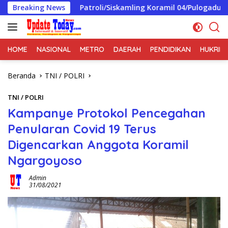
Langsung
Breaking News
Patroli/Siskamling Koramil 04/Pulogadung Perkuat Siner
ke
konten
HOME
NASIONAL
METRO
DAERAH
PENDIDIKAN
HUKRIM
Beranda
TNI / POLRI
TNI / POLRI
Kampanye Protokol Pencegahan
Penularan Covid 19 Terus
Digencarkan Anggota Koramil
Ngargoyoso
Admin
31/08/2021