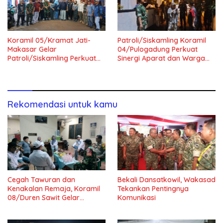
Koramil 05/Kramat Jati-
Patroli/Siskamling Koramil
Makasar Gelar
04/Pulogadung Perkuat
Patroli/Siskamling Perkuat
Sinergi Aparat dan Warga
Keamanan Wilayah
Jaga Kondusivitas Wilayah
Rekomendasi untuk kamu
Cegah Tawuran dan
Bekali Dansatkowil, Wakasad
Kenakalan Remaja, Koramil
Tekankan Pentingnya
08/Duren Sawit Gelar
Komunikasi
Siskamling Bersama Komduk