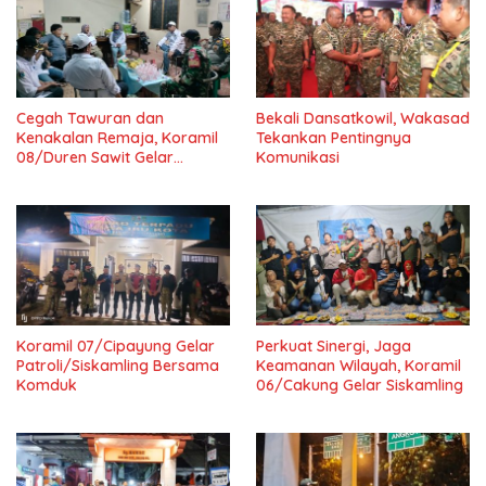
Cegah Tawuran dan
Bekali Dansatkowil, Wakasad
Kenakalan Remaja, Koramil
Tekankan Pentingnya
08/Duren Sawit Gelar
Komunikasi
Siskamling Bersama Komduk
Koramil 07/Cipayung Gelar
Perkuat Sinergi, Jaga
Patroli/Siskamling Bersama
Keamanan Wilayah, Koramil
Komduk
06/Cakung Gelar Siskamling