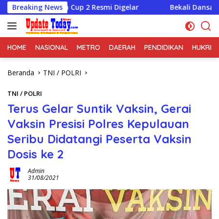
Langsung
oh Cup 2 Resmi Digelar
Breaking News
Bekali Dansatkowil, Wakasad
ke
konten
HOME
NASIONAL
METRO
DAERAH
PENDIDIKAN
HUKRIM
Beranda
TNI / POLRI
TNI / POLRI
Terus Gelar Suntik Vaksin, Gerai
Vaksin Presisi Polres Kepulauan
Seribu Didatangi Peserta Vaksin
Dosis ke 2
Admin
31/08/2021