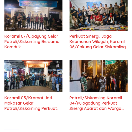
Koramil 07/Cipayung Gelar
Perkuat Sinergi, Jaga
Patroli/Siskamling Bersama
Keamanan Wilayah, Koramil
Komduk
06/Cakung Gelar Siskamling
Koramil 05/Kramat Jati-
Patroli/Siskamling Koramil
Makasar Gelar
04/Pulogadung Perkuat
Patroli/Siskamling Perkuat
Sinergi Aparat dan Warga
Keamanan Wilayah
Jaga Kondusivitas Wilayah