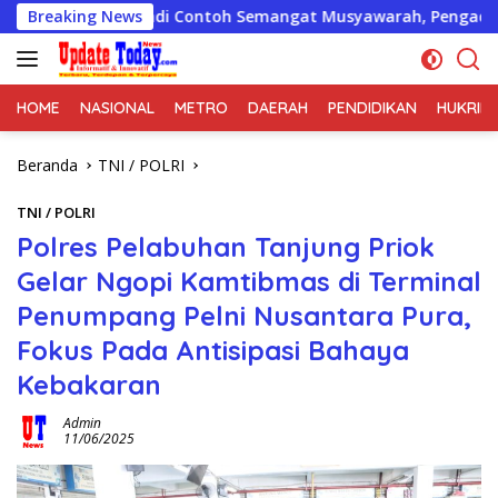
Langsung
a Jadi Contoh Semangat Musyawarah, Pengacara PT Benaya Mitra
Breaking News
ke
konten
HOME
NASIONAL
METRO
DAERAH
PENDIDIKAN
HUKRIM
Beranda
TNI / POLRI
TNI / POLRI
Polres Pelabuhan Tanjung Priok
Gelar Ngopi Kamtibmas di Terminal
Penumpang Pelni Nusantara Pura,
Fokus Pada Antisipasi Bahaya
Kebakaran
Admin
11/06/2025