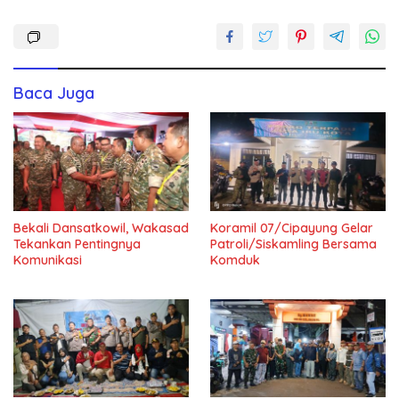
Baca Juga
Bekali Dansatkowil, Wakasad
Koramil 07/Cipayung Gelar
Tekankan Pentingnya
Patroli/Siskamling Bersama
Komunikasi
Komduk