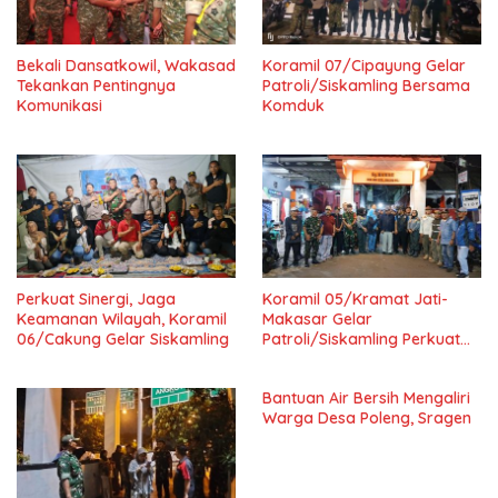
Bekali Dansatkowil, Wakasad
Koramil 07/Cipayung Gelar
Tekankan Pentingnya
Patroli/Siskamling Bersama
Komunikasi
Komduk
Perkuat Sinergi, Jaga
Koramil 05/Kramat Jati-
Keamanan Wilayah, Koramil
Makasar Gelar
06/Cakung Gelar Siskamling
Patroli/Siskamling Perkuat
Keamanan Wilayah
Bantuan Air Bersih Mengaliri
Warga Desa Poleng, Sragen