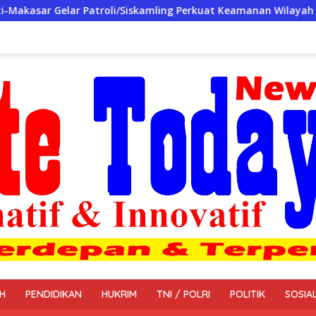
li/Siskamling Perkuat Keamanan Wilayah
Penyelesaian 
H
PENDIDIKAN
HUKRIM
TNI / POLRI
POLITIK
SOSIA